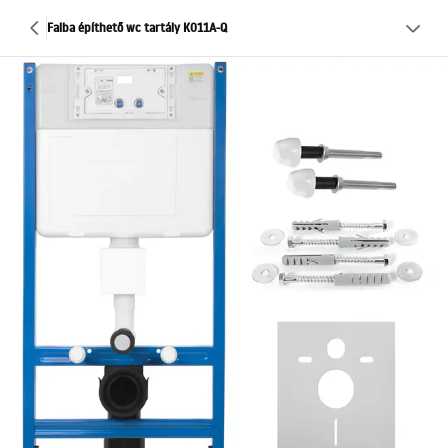
Falba építhető wc tartály K011A-Q