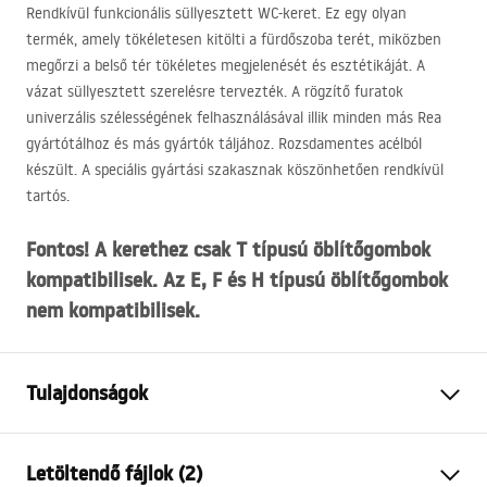
Rendkívül funkcionális süllyesztett WC-keret. Ez egy olyan
termék, amely tökéletesen kitölti a fürdőszoba terét, miközben
megőrzi a belső tér tökéletes megjelenését és esztétikáját. A
vázat süllyesztett szerelésre tervezték. A rögzítő furatok
univerzális szélességének felhasználásával illik minden más Rea
gyártótálhoz és más gyártók táljához. Rozsdamentes acélból
készült. A speciális gyártási szakasznak köszönhetően rendkívül
tartós.
Fontos! A kerethez csak T típusú öblítőgombok
kompatibilisek. Az E, F és H típusú öblítőgombok
nem kompatibilisek.
Tulajdonságok
Keret típusa
WC csészékhez
Letöltendő fájlok (2)
Modell
K011A-Q