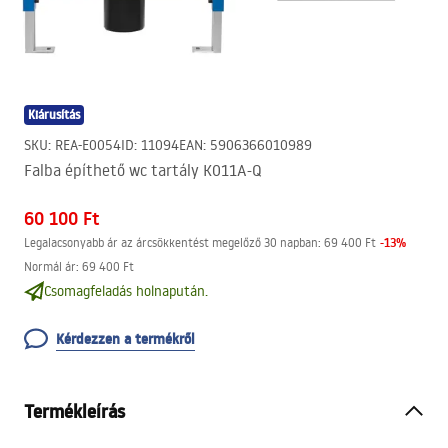
Kiárusítás
SKU
:
REA-E0054
ID
:
11094
EAN
:
5906366010989
Falba építhető wc tartály K011A-Q
60 100 Ft
-
13
%
Legalacsonyabb ár az árcsökkentést megelőző 30 napban:
69 400 Ft
Normál ár
:
69 400 Ft
Csomagfeladás holnapután.
Kérdezzen a termékről
Termékleírás