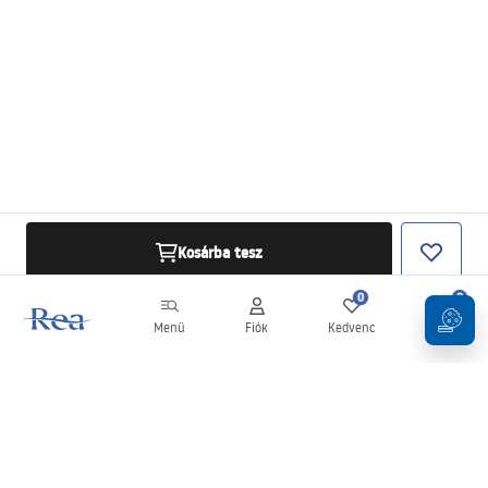
Kosárba tesz
0
0
Menü
Fiók
Kedvenc
Kosár
Hírlevél
Legyen naprakész az újdonságokkal és akciókkal!