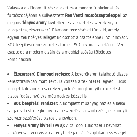
Válassza a kifinomult részleteket és a modern funkcionalitást
Rea Venti mosdócsapteleppel
fürdőszobájában a süllyesztett
, az
fényes arany
elegáns
kivitelben. Ez a kivételes szerelvény a
jellegzetes, ékszerszerű Diamond recézésével tűnik ki, amely
egyedi, tekintélyes jelleget kölcsönöz a csaptelepnek. Az innovatív
BOX
beépítési rendszerrel és tartós
PVD
bevonattal ellátott Venti
csaptelep a modern dizájn és a megbízhatóság tökéletes
kombinációja.
Ékszerszerű Diamond recézés:
A keverőkaron található díszes,
keresztirányban mart textúra vonzza a tekintetet, egyedi, luxus
jelleget kölcsönöz a szerelvénynek, és megkönnyíti a kezelést,
biztos fogást nyújtva még nedves kézzel is.
BOX
beépítési rendszer:
A komplett műanyag ház és a belső
sárgaréz test megkönnyíti a beszerelést, a szintezést, és könnyű
szervizhozzáférést biztosít a jövőben.
Fényes Arany kivitel (
PVD
):
A csillogó, tükörszerű bevonat
látványosan veri vissza a fényt, eleganciát és optikai frissességet