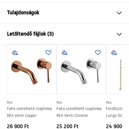
Tulajdonságok
Csaptelep típusa
mosdó
Letöltendő fájlok (3)
Felszerelés
Fali, Falba süllyesztett
Szín
Arany
Telepítési utasítások
Kifolyócső típusa
Fix
Faucet.pdf
Anyag
Sárgaréz
Kifolyó tartomány
175
mm
manual
Magasság
125
mm
manual podt.pdf
Bevonási technológia
PVD
Csatlakozás átmérője
1/2 col
Rea
Rea
Rea
Garanciális feltételek
Falra szerelhető csaptelep
Falra szerelhető csaptelep
Fürdőszobai 
Garancia
5 Év
Warranty_Terms_and_Conditions_Faucets_-_5.pdf
REA Venti Copper
REA Venti Chrome
Lungo Diamo
26 900 Ft
25 200 Ft
24 900 Ft