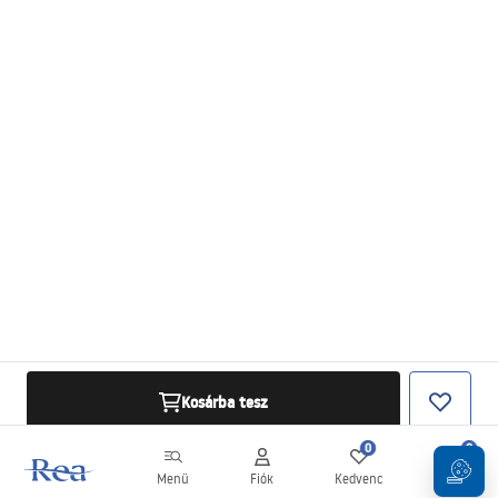
Kosárba tesz
0
0
Menü
Fiók
Kedvenc
Kosár