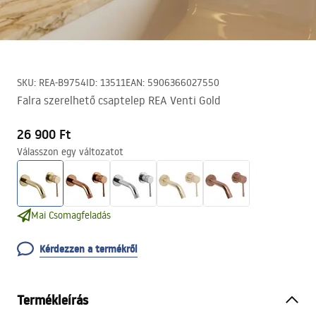
SKU
:
REA-B9754
ID
:
13511
EAN
:
5906366027550
Falra szerelhető csaptelep REA Venti Gold
26 900 Ft
Válasszon egy változatot
Mai Csomagfeladás
Kérdezzen a termékről
Termékleírás