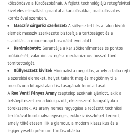
kölcsönözve a fürdőszobának. A fejlett technológiájú rétegfelvitel
kivételes ellenállást garantál a karcolásokkal, mattulással és
korrózióval szemben.
Masszív sárgaréz szerkezet:
A süllyesztett és a falon kívüli
elemek masszív szerkezete biztosítja a tartósságot és a
stabilitást a mindennapi használat évei alatt.
Kerámiabetét:
Garantálja a kar zökkenőmentes és pontos
működését, valamint az egész mechanizmus hosszú távú
tömítettségét.
Süllyesztett kivitel:
Minimalista megoldás, amely a falba rejti
a szerelési elemeket, helyet takarít meg és megkönnyíti a
mosdózóna kifogástalan tisztaságának fenntartását.
Rea Venti Fényes Arany
A
csaptelep azoknak ajánlott, akik a
belsőépítészetben a kidolgozott, ékszerszerű hangsúlyokra
törekszenek. Az arany nemes ragyogása a recézett technikai
textúrával kombinálva egységes, exkluzív összképet teremt,
amely tökéletesen illik a glamour, a modern klasszikus és a
legigényesebb prémium fürdőszobákba.