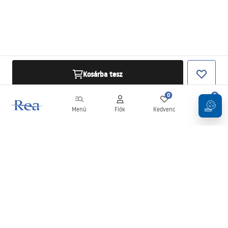
Kosárba tesz
0
0
Menü
Fiók
Kedvenc
Kosár
Hírlevél
Legyen naprakész az újdonságokkal és akciókkal!