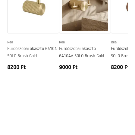
Magasság
30
mm
Mélység
65
mm
Biztonsági információk
Sorozat
Solo
Safety_Information_Accessories.pdf
Garancia
24 Hónap
Rea
Rea
Rea
Fürdőszobai akasztó 64104
Fürdőszobai akasztó
Fürdőszobai 
SOLO Brush Gold
64104A SOLO Brush Gold
SOLO Brush C
8200 Ft
9000 Ft
8200 Ft