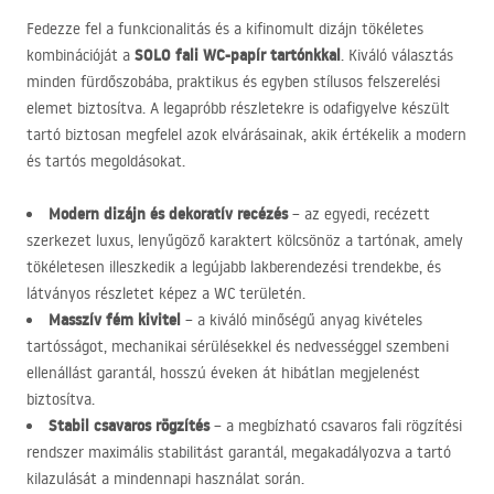
Fedezze fel a funkcionalitás és a kifinomult dizájn tökéletes
SOLO
fali WC-papír tartónkkal
kombinációját a
. Kiváló választás
minden fürdőszobába, praktikus és egyben stílusos felszerelési
elemet biztosítva. A legapróbb részletekre is odafigyelve készült
tartó biztosan megfelel azok elvárásainak, akik értékelik a modern
és tartós megoldásokat.
Modern dizájn és dekoratív recézés
– az egyedi, recézett
szerkezet luxus, lenyűgöző karaktert kölcsönöz a tartónak, amely
tökéletesen illeszkedik a legújabb lakberendezési trendekbe, és
látványos részletet képez a WC területén.
Masszív fém kivitel
– a kiváló minőségű anyag kivételes
tartósságot, mechanikai sérülésekkel és nedvességgel szembeni
ellenállást garantál, hosszú éveken át hibátlan megjelenést
biztosítva.
Stabil csavaros rögzítés
– a megbízható csavaros fali rögzítési
rendszer maximális stabilitást garantál, megakadályozva a tartó
kilazulását a mindennapi használat során.