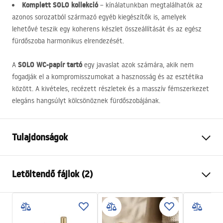
Komplett
SOLO
kollekció
– kínálatunkban megtalálhatók az
azonos sorozatból származó egyéb kiegészítők is, amelyek
lehetővé teszik egy koherens készlet összeállítását és az egész
fürdőszoba harmonikus elrendezését.
SOLO
WC-papír tartó
A
egy javaslat azok számára, akik nem
fogadják el a kompromisszumokat a hasznosság és az esztétika
között. A kivételes, recézett részletek és a masszív fémszerkezet
elegáns hangsúlyt kölcsönöznek fürdőszobájának.
Tulajdonságok
Szín
Szálcsiszolt réz
Letöltendő fájlok (2)
Anyag
Fém
Felszerelés
Csavarozható
Garanciális feltételek
Szélesség
163
mm
Warranty_Terms_and_Conditions_Accessories_-_24.pdf