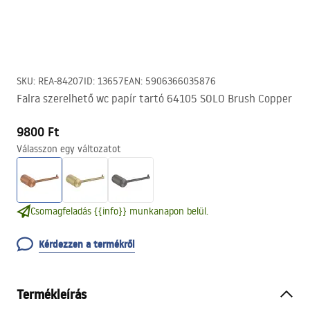
SKU
:
REA-84207
ID
:
13657
EAN
:
5906366035876
Falra szerelhető wc papír tartó 64105 SOLO Brush Copper
9800 Ft
Válasszon egy változatot
Csomagfeladás {{info}} munkanapon belül.
Kérdezzen a termékről
Termékleírás