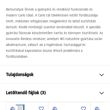
Bemutatjuk Önnek a gyönyörű és rendkívül funkcionális és
modern Carlo tálat. A Carlo tál tökéletesen kitölti fürdőszobája
terét, miközben kifogástalan megjelenést és belső esztétikát
biztosít. Kiváló minőségű szaniter kerámiából készült. A speciális
gyártási fázisnak köszönhetően tartós és könnyen tisztítható. Az
innovatív Rimless rendszer, amelyet WC-csészéink gyártása során
alkalmaztunk, választ ad a higiéniával, tisztasággal és
esztétikával kapcsolatos összes létező problémára a
fürdőszobában.
Tulajdonságok
Felszerelés
Fali
Letöltendő fájlok (3)
Öblítőrendszer
Rimless (perem nélküli)
Szín
Fekete , Fekete/Arany
Atest