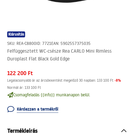
Kiárusítás
SKU
:
REA-C8800
ID
:
7721
EAN
:
5902557375035
Felfüggesztett WC-csésze Rea CARLO Mini Rimless
Duroplast Flat Black Gold Edge
122 200 Ft
-
8
%
Legalacsonyabb ár az árcsökkentést megelőző 30 napban:
133 100 Ft
Normál ár
:
133 100 Ft
Csomagfeladás {{info}} munkanapon belül.
Kérdezzen a termékről
Termékleírás