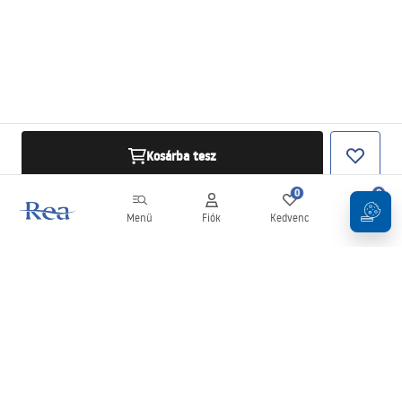
Kosárba tesz
0
0
Menü
Fiók
Kedvenc
Kosár
Hírlevél
Legyen naprakész az újdonságokkal és akciókkal!