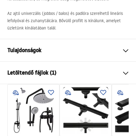
Az ajtó univerzális (jobbos / balos) és padlóra szerelhető lineáris
lefolyóval és zuhanytálcára. Bővülő profilt is kínálunk, amelyet
üzletünk kínálatában talál.
Tulajdonságok
Az ajtó nyitásának módja
Döntés
Letöltendő fájlok (1)
Az ajtó mérete
90
Az ajtó iránya
Univerzális
Instrukcja
Üvegvastagság
6 mm
Instrukcja Drzwi Rapid Swing 70-100.pdf
A zuhanyajtó magassága
195
cm
Profil anyaga
Alumínium
Tartó anyaga
Sárgaréz
Nyitás iránya
kifelé és befelé