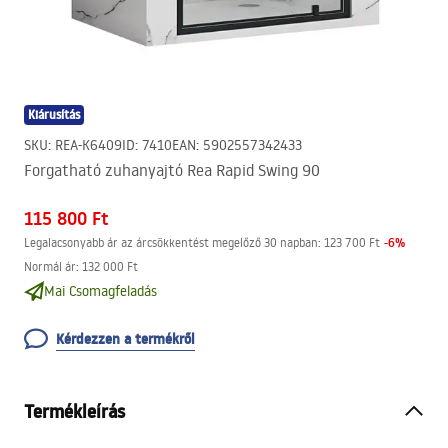
Kiárusítás
SKU
:
REA-K6409
ID
:
7410
EAN
:
5902557342433
Forgatható zuhanyajtó Rea Rapid Swing 90
115 800 Ft
-
6
%
Legalacsonyabb ár az árcsökkentést megelőző 30 napban:
123 700 Ft
Normál ár
:
132 000 Ft
Mai Csomagfeladás
Kérdezzen a termékről
Termékleírás