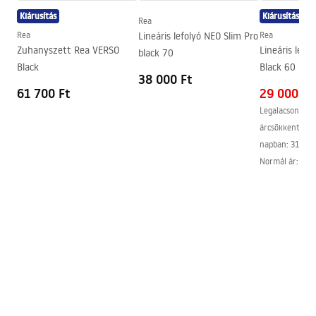
Kiárusítás
Kiárusítás
Easy Clean bevonat
igen
Rea
Rea
Lineáris lefolyó NEO Slim Pro
Rea
Profilok kivitele
fekete
Zuhanyszett Rea VERSO
Lineáris lefo
black 70
Tömítékkészlet a csomagban
Igen
Black
Black 60
38 000 Ft
Zuhanytálca nélkül is
Igen
61 700 Ft
29 000 Ft
felszerelhető
Legalacsonyabb
Garancia
24 Hónap
árcsökkentést 
napban:
31 300
Normál ár
:
31 3