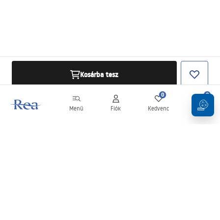
Kosárba tesz
0
0
Menü
Fiók
Kedvenc
Kosár
Hírlevél
Legyen naprakész az újdonságokkal és akciókkal!