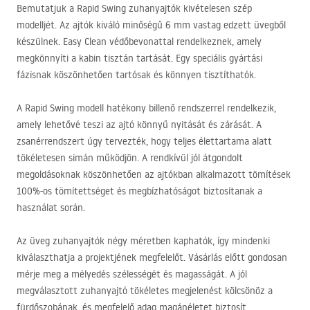
Bemutatjuk a Rapid Swing zuhanyajtók kivételesen szép
modelljét. Az ajtók kiváló minőségű 6 mm vastag edzett üvegből
készülnek. Easy Clean védőbevonattal rendelkeznek, amely
megkönnyíti a kabin tisztán tartását. Egy speciális gyártási
fázisnak köszönhetően tartósak és könnyen tisztíthatók.
A Rapid Swing modell hatékony billenő rendszerrel rendelkezik,
amely lehetővé teszi az ajtó könnyű nyitását és zárását. A
zsanérrendszert úgy tervezték, hogy teljes élettartama alatt
tökéletesen simán működjön. A rendkívül jól átgondolt
megoldásoknak köszönhetően az ajtókban alkalmazott tömítések
100%-os tömítettséget és megbízhatóságot biztosítanak a
használat során.
Az üveg zuhanyajtók négy méretben kaphatók, így mindenki
kiválaszthatja a projektjének megfelelőt. Vásárlás előtt gondosan
mérje meg a mélyedés szélességét és magasságát. A jól
megválasztott zuhanyajtó tökéletes megjelenést kölcsönöz a
fürdőszobának, és megfelelő adag magánéletet biztosít.