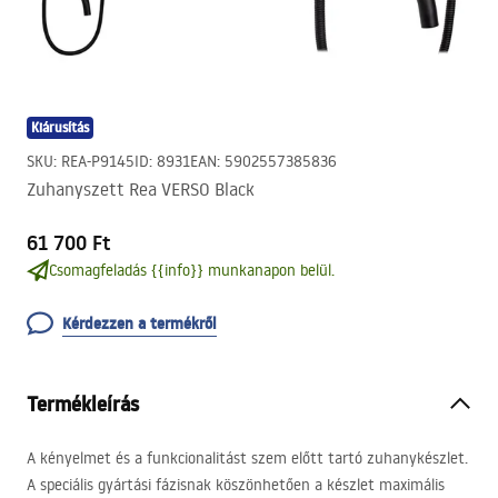
Kiárusítás
SKU
:
REA-P9145
ID
:
8931
EAN
:
5902557385836
Zuhanyszett Rea VERSO Black
61 700 Ft
Csomagfeladás {{info}} munkanapon belül.
Kérdezzen a termékről
Termékleírás
A kényelmet és a funkcionalitást szem előtt tartó zuhanykészlet.
A speciális gyártási fázisnak köszönhetően a készlet maximális