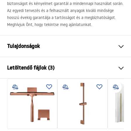
biztonságot és kényelmet garantál a mindennapi használat során.
Az egyedi tervezés és a felhasznált anyagok kiváló minősége
hosszú évekig garantálja a tartósságot és a megbízhatóságot.
Meghívjuk Önt, hogy tekintse meg ajánlatunkat.
Tulajdonságok
Szín
Fekete
Letöltendő fájlok (3)
Anyag
Sárgaréz, ABS
Csaptelep típusa
Egykaros
Biztonsági információk
Felszerelés
Külső
Safety_Information_Shower_set.pdf
Magasságállítás
Igen
Min. magasság
920
mm
Garanciális feltételek
Max. magasság
1270
mm
Warranty_Terms_and_Conditions_Faucets_-_5.pdf
Kádkifolyó
Igen, forgatható