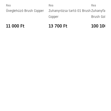
Nyomásszabályozás
Igen
Rea
Rea
Rea
Összeszerelési útmutató
Üveglehúzó Brush Copper
Zuhanyrózsa tartó 01 Brush
Zuhanyfal R
Anti-Calc rendszer
Igen
shower_set.pdf
Copper
Brush Gold 9
Bevonási technológia
Galvanizálás
11 000 Ft
13 700 Ft
100 100 F
A vízcsatlakozások távolsága
150
mm
Garancia
24 Hónap