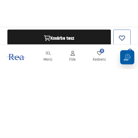
Kosárba tesz
0
0
Menü
Fiók
Kedvenc
Kosár
Hírlevél
Legyen naprakész az újdonságokkal és akciókkal!
Feliratkozás