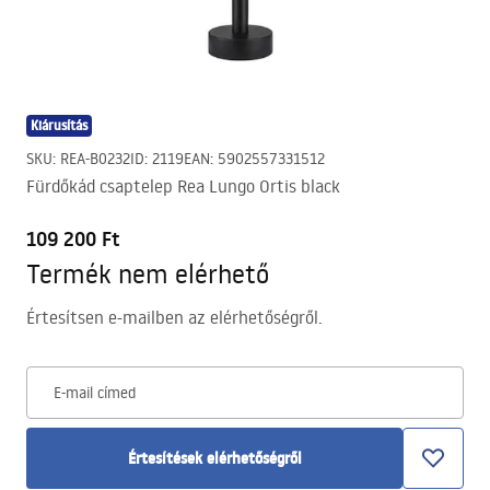
Kiárusítás
SKU
:
REA-B0232
ID
:
2119
EAN
:
5902557331512
Fürdőkád csaptelep Rea Lungo Ortis black
109 200 Ft
Termék nem elérhető
Értesítsen e-mailben az elérhetőségről.
E-mail címed
Értesítések elérhetőségről