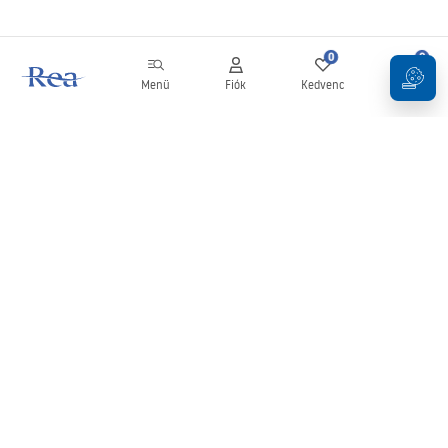
0
0
Menü
Fiók
Kedvenc
Kosár
Hírlevél
Legyen naprakész az újdonságokkal és akciókkal!
Feliratkozás
Adatai megadásával és megerősítésével hozzájárul a hírlevél
fogadásához az
Általános Szerződési Feltételekben
meghatározottak szerint.