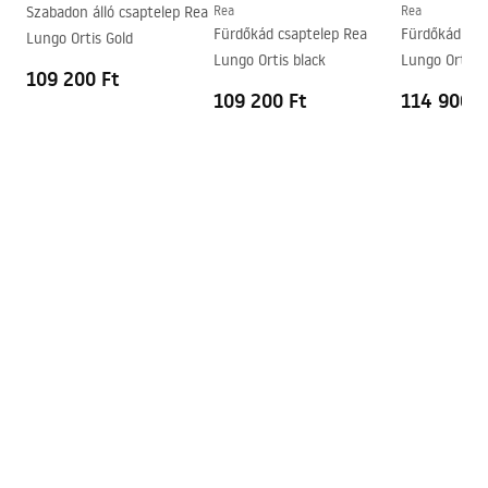
Szabadon álló csaptelep Rea
Rea
Rea
Garancia
5 Év
Fürdőkád csaptelep Rea
Fürdőkád csa
Lungo Ortis Gold
Lungo Ortis black
Lungo Ort
109 200 Ft
109 200 Ft
114 900 F