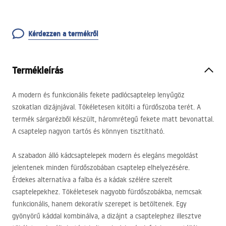
Kérdezzen a termékről
Termékleírás
A modern és funkcionális fekete padlócsaptelep lenyűgöz
szokatlan dizájnjával. Tökéletesen kitölti a fürdőszoba terét. A
termék sárgarézből készült, háromrétegű fekete matt bevonattal.
A csaptelep nagyon tartós és könnyen tisztítható.
A szabadon álló kádcsaptelepek modern és elegáns megoldást
jelentenek minden fürdőszobában csaptelep elhelyezésére.
Érdekes alternatíva a falba és a kádak szélére szerelt
csaptelepekhez. Tökéletesek nagyobb fürdőszobákba, nemcsak
funkcionális, hanem dekoratív szerepet is betöltenek. Egy
gyönyörű káddal kombinálva, a dizájnt a csaptelephez illesztve