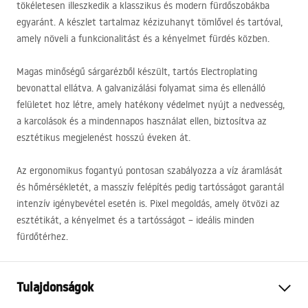
tökéletesen illeszkedik a klasszikus és modern fürdőszobákba
egyaránt. A készlet tartalmaz kézizuhanyt tömlővel és tartóval,
amely növeli a funkcionalitást és a kényelmet fürdés közben.
Magas minőségű sárgarézből készült, tartós Electroplating
bevonattal ellátva. A galvanizálási folyamat sima és ellenálló
felületet hoz létre, amely hatékony védelmet nyújt a nedvesség,
a karcolások és a mindennapos használat ellen, biztosítva az
esztétikus megjelenést hosszú éveken át.
Az ergonomikus fogantyú pontosan szabályozza a víz áramlását
és hőmérsékletét, a masszív felépítés pedig tartósságot garantál
intenzív igénybevétel esetén is. Pixel megoldás, amely ötvözi az
esztétikát, a kényelmet és a tartósságot – ideális minden
fürdőtérhez.
Tulajdonságok