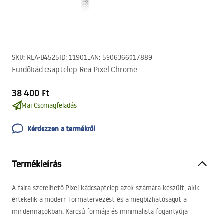
SKU
:
REA-B4525
ID
:
11901
EAN
:
5906366017889
Fürdőkád csaptelep Rea Pixel Chrome
38 400 Ft
Mai Csomagfeladás
Kérdezzen a termékről
Termékleírás
A falra szerelhető Pixel kádcsaptelep azok számára készült, akik
értékelik a modern formatervezést és a megbízhatóságot a
mindennapokban. Karcsú formája és minimalista fogantyúja