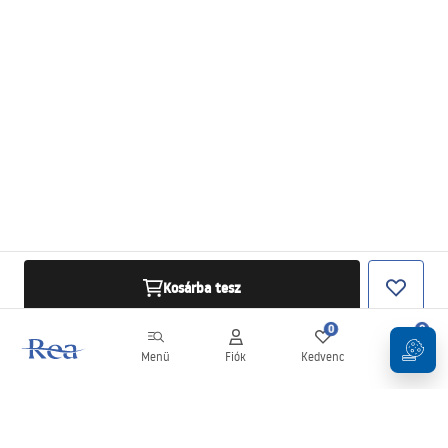
Kosárba tesz
0
0
Menü
Fiók
Kedvenc
Kosár
Hírlevél