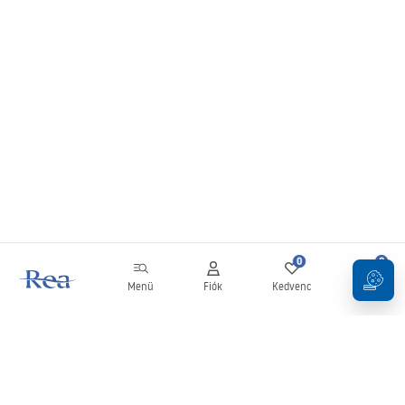
0
0
Menü
Fiók
Kedvenc
Kosár
Hírlevél
Legyen naprakész az újdonságokkal és akciókkal!