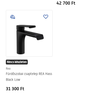
42 700 Ft
Nincs készleten
Rea
Fürdőszobai csaptelep REA Hass
Black Low
31 300 Ft