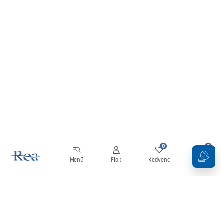
0
0
Menü
Fiók
Kedvenc
Kosár
Hírlevél
Legyen naprakész az újdonságokkal és akciókkal!