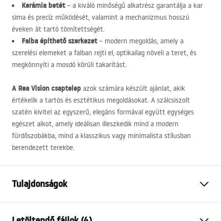
Kerámia betét
– a kiváló minőségű alkatrész garantálja a kar
sima és precíz működését, valamint a mechanizmus hosszú
éveken át tartó tömítettségét.
Falba építhető szerkezet
– modern megoldás, amely a
szerelési elemeket a falban rejti el, optikailag növeli a teret, és
megkönnyíti a mosdó körüli takarítást.
A Rea Vision csaptelep
azok számára készült ajánlat, akik
értékelik a tartós és esztétikus megoldásokat. A szálcsiszolt
szatén kivitel az egyszerű, elegáns formával együtt egységes
egészet alkot, amely ideálisan illeszkedik mind a modern
fürdőszobákba, mind a klasszikus vagy minimalista stílusban
berendezett terekbe.
Tulajdonságok
Csaptelep típusa
mosdó, fürdőkád
Letöltendő fájlok (4)