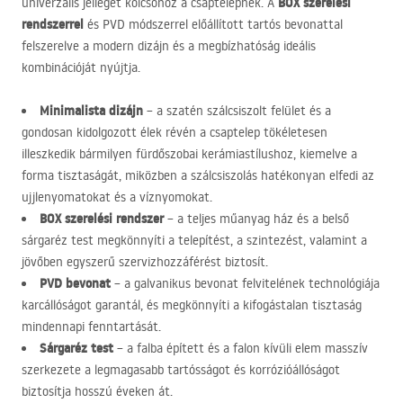
BOX
szerelési
univerzális jelleget kölcsönöz a csaptelepnek. A
rendszerrel
és
PVD
módszerrel előállított tartós bevonattal
felszerelve a modern dizájn és a megbízhatóság ideális
kombinációját nyújtja.
Minimalista dizájn
– a szatén szálcsiszolt felület és a
gondosan kidolgozott élek révén a csaptelep tökéletesen
illeszkedik bármilyen fürdőszobai kerámiastílushoz, kiemelve a
forma tisztaságát, miközben a szálcsiszolás hatékonyan elfedi az
ujjlenyomatokat és a víznyomokat.
BOX
szerelési rendszer
– a teljes műanyag ház és a belső
sárgaréz test megkönnyíti a telepítést, a szintezést, valamint a
jövőben egyszerű szervizhozzáférést biztosít.
PVD
bevonat
– a galvanikus bevonat felvitelének technológiája
karcállóságot garantál, és megkönnyíti a kifogástalan tisztaság
mindennapi fenntartását.
Sárgaréz test
– a falba épített és a falon kívüli elem masszív
szerkezete a legmagasabb tartósságot és korrózióállóságot
biztosítja hosszú éveken át.