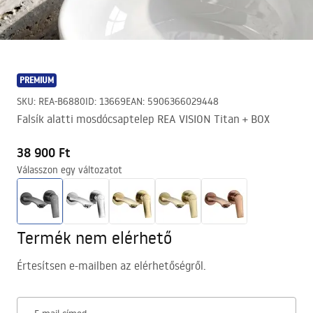
PREMIUM
SKU
:
REA-B6880
ID
:
13669
EAN
:
5906366029448
Falsík alatti mosdócsaptelep REA VISION Titan + BOX
38 900 Ft
Válasszon egy változatot
Termék nem elérhető
Értesítsen e-mailben az elérhetőségről.