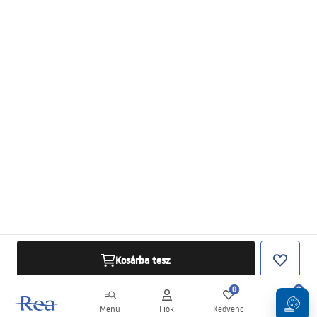
Kosárba tesz
0
0
Menü
Fiók
Kedvenc
Kosár