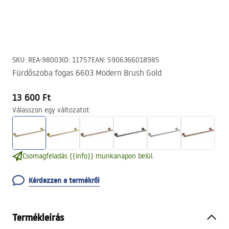
SKU
:
REA-98003
ID
:
11757
EAN
:
5906366018985
Fürdőszoba fogas 6603 Modern Brush Gold
13 600 Ft
Válasszon egy változatot
Csomagfeladás {{info}} munkanapon belül.
Kérdezzen a termékről
Termékleírás