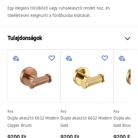
Egy elegáns törülköző vagy ruhaakasztó rendet hoz, és
tökéletesen kiegészíti a fürdőszoba kilátását.
Tulajdonságok
Szín
Szálcsiszolt arany
Anyag
Fém
Felszerelés
Csavarozható
Szélesség
605
mm
Magasság
50
mm
Mélység
80
mm
Rea
Rea
Rea
Sorozat
Modern
Dupla akasztó 6612 Modern
Dupla akasztó 6612 Modern
Dupla akasz
Garancia
24 Hónap
Copper Brush
Gold
Gold Brush
9200 Ft
9200 Ft
9200 Ft