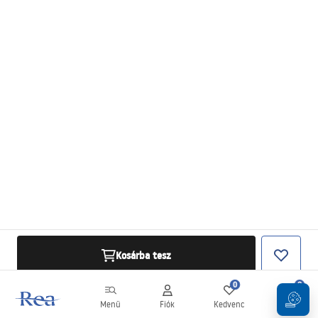
Kosárba tesz
0
0
Menü
Fiók
Kedvenc
Kosár