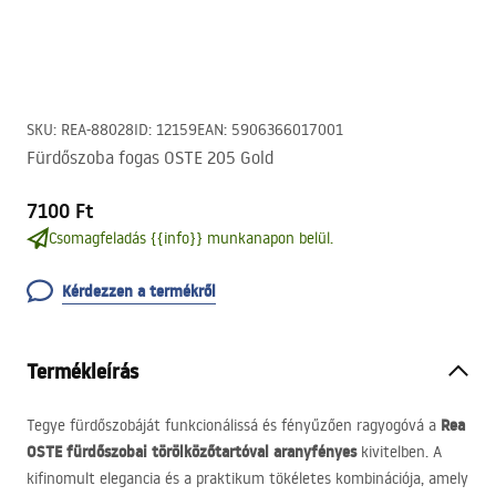
SKU
:
REA-88028
ID
:
12159
EAN
:
5906366017001
Fürdőszoba fogas OSTE 205 Gold
7100 Ft
Csomagfeladás {{info}} munkanapon belül.
Kérdezzen a termékről
Termékleírás
Rea
Tegye fürdőszobáját funkcionálissá és fényűzően ragyogóvá a
OSTE
fürdőszobai törölközőtartóval
aranyfényes
kivitelben. A
kifinomult elegancia és a praktikum tökéletes kombinációja, amely