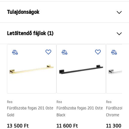
Tulajdonságok
Szín
Arany
Letöltendő fájlok (1)
Anyag
Fém
Felszerelés
Csavarozható
Garanciális feltételek
Szélesség
85
mm
Warranty_Terms_and_Conditions_Accessories_-_24.pdf
Magasság
35
mm
Mélység
65
mm
Sorozat
Oste
Garancia
24 Hónap
Rea
Rea
Rea
Fürdőszoba fogas 201 Oste
Fürdőszoba fogas 201 Oste
Fürdőszoba f
Gold
Black
Chrome
13 500 Ft
11 600 Ft
11 300 Ft