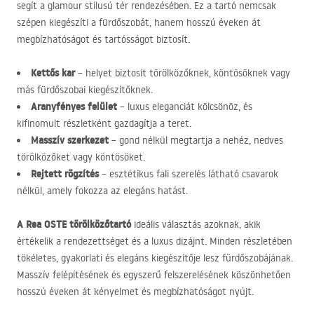
segít a glamour stílusú tér rendezésében. Ez a tartó nemcsak
szépen kiegészíti a fürdőszobát, hanem hosszú éveken át
megbízhatóságot és tartósságot biztosít.
Kettős kar
– helyet biztosít törölközőknek, köntösöknek vagy
más fürdőszobai kiegészítőknek.
Aranyfényes felület
– luxus eleganciát kölcsönöz, és
kifinomult részletként gazdagítja a teret.
Masszív szerkezet
– gond nélkül megtartja a nehéz, nedves
törölközőket vagy köntösöket.
Rejtett rögzítés
– esztétikus fali szerelés látható csavarok
nélkül, amely fokozza az elegáns hatást.
A Rea
OSTE
törölközőtartó
ideális választás azoknak, akik
értékelik a rendezettséget és a luxus dizájnt. Minden részletében
tökéletes, gyakorlati és elegáns kiegészítője lesz fürdőszobájának.
Masszív felépítésének és egyszerű felszerelésének köszönhetően
hosszú éveken át kényelmet és megbízhatóságot nyújt.