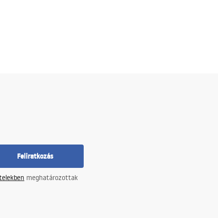
Feliratkozás
ételekben
meghatározottak