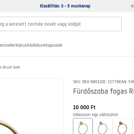
Kiszállítás: 3 - 5 munkanap
K
estseller
Kiárusítás
Rólunk
Kapcsolat
n Brush Gold
SKU
:
REA-98012
ID
:
11778
EAN
:
59
Fürdőszoba fogas R
10 000 Ft
Válasszon egy változatot