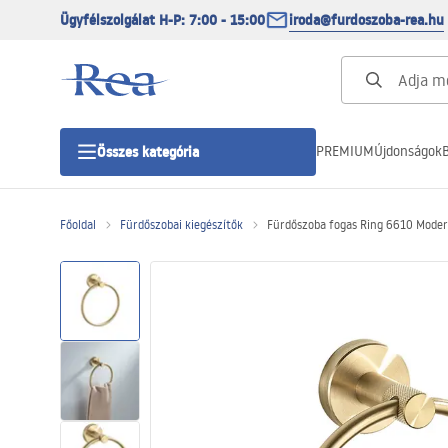
Ügyfélszolgálat H-P: 7:00 - 15:00
iroda@furdoszoba-rea.hu
PREMIUM
Újdonságok
B
Összes kategória
Főoldal
Fürdőszobai kiegészítők
Fürdőszoba fogas Ring 6610 Moder
Zuhanykabinok
Zuhanyajtó
Zuhanytálcák
Zuhanylefolyók