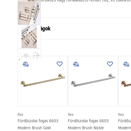
Egy elegáns törülköző vagy ruhaakasztó rendet hoz, és tökéletes
kilátását.
Tulajdonságok
Szín
Szálcsiszolt
Anyag
Fém
Felszerelés
Csavarozha
Szélesség
155
mm
Magasság
180
mm
Mélység
65
mm
Sorozat
Modern
Garancia
24 Hónap
Rea
Rea
Rea
Fürdőszoba fogas 6603
Fürdőszoba fogas 6603
Fürdős
Modern Brush Gold
Modern Brush Nickle
Modern