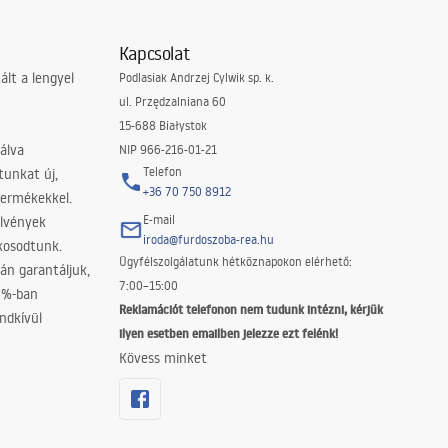
Kapcsolat
lt a lengyel
Podlasiak Andrzej Cylwik sp. k.
ul. Przędzalniana 60
15-688 Białystok
álva
NIP 966-216-01-21
Telefon
tunkat új,
+36 70 750 8912
termékekkel.
E-mail
elvények
iroda@furdoszoba-rea.hu
akosodtunk.
Ügyfélszolgálatunk hétköznapokon elérhető:
án garantáljuk,
7:00–15:00
0%-ban
Reklamációt telefonon nem tudunk intézni, kérjük
ndkívül
ilyen esetben emailben jelezze ezt felénk!
Kövess minket