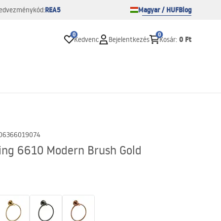
REA5
Magyar / HUF
Blog
edvezménykód:
0
0
0 Ft
Kedvenc
Bejelentkezés
Kosár
:
06366019074
ing 6610 Modern Brush Gold