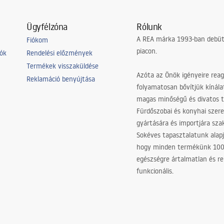
Ügyfélzóna
Rólunk
A REA márka 1993-ban debütá
Fiókom
piacon.
iók
Rendelési előzmények
Termékek visszaküldése
Azóta az Önök igényeire reag
Reklamáció benyújtása
folyamatosan bővítjük kínála
magas minőségű és divatos 
Fürdőszobai és konyhai szer
gyártására és importjára sz
Sokéves tapasztalatunk alapj
hogy minden termékünk 10
egészségre ártalmatlan és re
funkcionális.