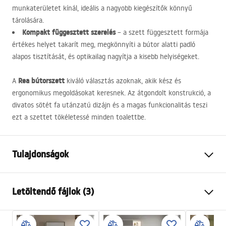
munkaterületet kínál, ideális a nagyobb kiegészítők könnyű
tárolására.
Kompakt függesztett szerelés
– a szett függesztett formája
értékes helyet takarít meg, megkönnyíti a bútor alatti padló
alapos tisztítását, és optikailag nagyítja a kisebb helyiségeket.
Rea bútorszett
A
kiváló választás azoknak, akik kész és
ergonomikus megoldásokat keresnek. Az átgondolt konstrukció, a
divatos sötét fa utánzatú dizájn és a magas funkcionalitás teszi
ezt a szettet tökéletessé minden toalettbe.
Tulajdonságok
Szín
Barna
Letöltendő fájlok (3)
Felszerelés
Fali
Anyag
Kerámia, Műanyag, Rétegelt
Összeszerelési útmutató
lemez