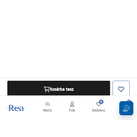
Kosárba tesz
0
0
Menü
Fiók
Kedvenc
Kosár
Hírlevél