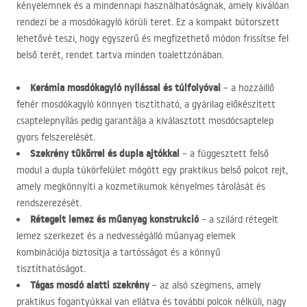
kényelemnek és a mindennapi használhatóságnak, amely kiválóan
rendezi be a mosdókagyló körüli teret. Ez a kompakt bútorszett
lehetővé teszi, hogy egyszerű és megfizethető módon frissítse fel
belső terét, rendet tartva minden toalettzónában.
Kerámia mosdókagyló nyílással és túlfolyóval
– a hozzáillő
fehér mosdókagyló könnyen tisztítható, a gyárilag előkészített
csaptelepnyílás pedig garantálja a kiválasztott mosdócsaptelep
gyors felszerelését.
Szekrény tükörrel és dupla ajtókkal
– a függesztett felső
modul a dupla tükörfelület mögött egy praktikus belső polcot rejt,
amely megkönnyíti a kozmetikumok kényelmes tárolását és
rendszerezését.
Rétegelt lemez és műanyag konstrukció
– a szilárd rétegelt
lemez szerkezet és a nedvességálló műanyag elemek
kombinációja biztosítja a tartósságot és a könnyű
tisztíthatóságot.
Tágas mosdó alatti szekrény
– az alsó szegmens, amely
praktikus fogantyúkkal van ellátva és további polcok nélküli, nagy