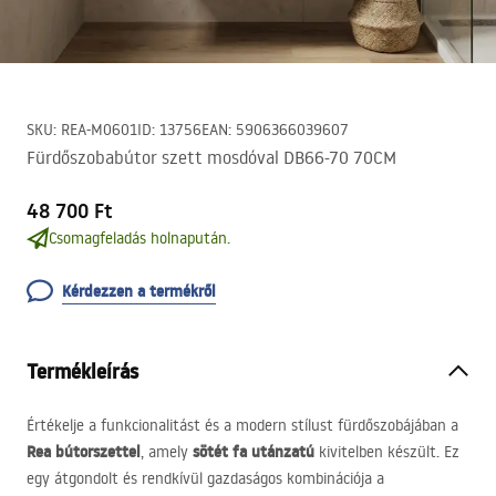
SKU
:
REA-M0601
ID
:
13756
EAN
:
5906366039607
Fürdőszobabútor szett mosdóval DB66-70 70CM
48 700 Ft
Csomagfeladás holnapután.
Kérdezzen a termékről
Termékleírás
Értékelje a funkcionalitást és a modern stílust fürdőszobájában a
Rea bútorszettel
sötét fa utánzatú
, amely
kivitelben készült. Ez
egy átgondolt és rendkívül gazdaságos kombinációja a