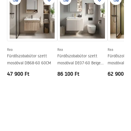
Bathroom_sets_manual.pdf
Szélesség
705
mm
Garanciális feltételek
Warranty_Terms_and_Conditions_-_Furniture_-
_24.pdf
Rea
Rea
Rea
Fürdőszobabútor szett
Fürdőszobabútor szett
Fürdőszobabú
Manual
mosdóval DB68-60 60CM
mosdóval DE07-60 Beige
mosdóval DE
Instrukcja_monta__u_Szafki_DB66-70.pdf
60CM
70CM
47 900 Ft
86 100 Ft
62 900 Ft