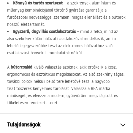
Könnyű és tartós szerkezet
– a szekrények alumínium és
műanyag kombinációjából történő gyártása garantálja a
fürdőszobai nedvességgel szembeni magas ellenállást és a bútorok
hosszú élettartamát.
Egyszerű, dugvillás csatlakoztatás
– mind a felső, mind az
alsó szekrény külön hálózati csatlakozóval rendelkezik, ami a
lehető legegyszerűbbé teszi az elektromos hálózathoz való
csatlakozást bonyolult munkálatok nélkül.
bútorcsalád
A
kiváló választás azoknak, akik értékelik a kész,
ergonomikus és esztétikus megoldásokat. Az alsó szekrény tágas,
további polcok nélküli belső tere lehetővé teszi a nagyobb
tisztítószerek kényelmes tárolását. Válassza a
REA
márka
minőségét, és élvezze a modern, gyönyörűen megvilágított és
tökéletesen rendezett teret.
Tulajdonságok