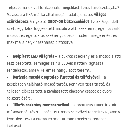
Teljes és rendkívül funkcionális megoldást keres fürdőszobájába?
világos
Válassza a
REA
márka által megálmodott, divatos
szürkésbézs
DE07-60 bútorcsaládot
árnyalatú
. Ez az átgondolt
szett egy falra függesztett mosdó alatti szekrényt, egy hozzáillő
mosdót és egy tükrös szekrényt ötvöz, modern megjelenést és
maximális helykihasználást biztosítva.
Beépített
LED
világítás
– a tükrös szekrény és a mosdó alatti
rész beépített, semleges színű
LED
-es háttérvilágítással
rendelkezik, amely kellemes hangulatot teremt.
Kerámia mosdó csaptelep furattal és túlfolyóval
– a
készletben található mosdó tartós, könnyen tisztítható, és
teljesen előkészített a kiválasztott alacsony csaptelep gyors
felszerelésére.
Tükrös szekrény rendszerezővel
– a praktikus tükör füstölt
műanyagból készült beépített rendszerezővel rendelkezik, amely
lehetővé teszi a kisebb kozmetikumok tökéletes rendben
tartását.