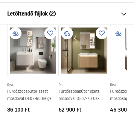
Szín
Bézs, Szürke
Letöltendő fájlok (2)
Felszerelés
Fali
Anyag
Alumínium, Kerámia, Műanyag
Garanciális feltételek
Magasság
485
mm
Warranty_Terms_and_Conditions_-_Furniture_-
Szélesség
605
mm
_24.pdf
Mélység
510
mm
Manual
Instrukcja_monta__u_Zestaw_mebli___azienkowych_D
E07-60.pdf
Rea
Rea
Rea
Fürdőszobabútor szett
Fürdőszobabútor szett
Fürdőszobabú
mosdóval DE07-60 Beige
mosdóval DE07-70 Oak
mosdókagyló
60CM
70CM
60cm
86 100 Ft
62 900 Ft
46 300 Ft