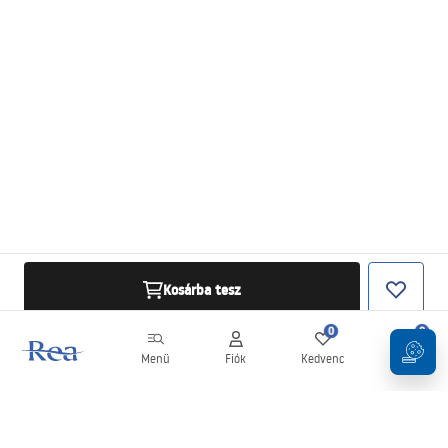
Kosárba tesz
0
0
Menü
Fiók
Kedvenc
Kosár
Hírlevél