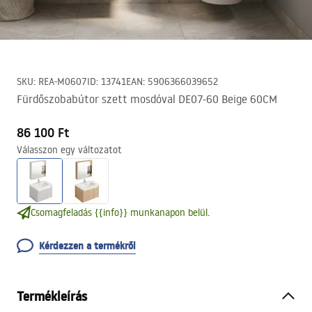
SKU
:
REA-M0607
ID
:
13741
EAN
:
5906366039652
Fürdőszobabútor szett mosdóval DE07-60 Beige 60CM
86 100 Ft
Válasszon egy változatot
Csomagfeladás {{info}} munkanapon belül.
Kérdezzen a termékről
Termékleírás