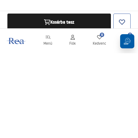
Kosárba tesz
0
0
Menü
Fiók
Kedvenc
Kosár
Hírlevél
Legyen naprakész az újdonságokkal és akciókkal!
Feliratkozás
Adatai megadásával és megerősítésével hozzájárul a hírlevél