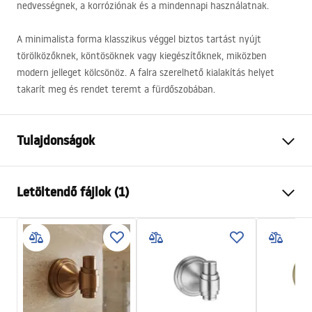
nedvességnek, a korróziónak és a mindennapi használatnak.
A minimalista forma klasszikus véggel biztos tartást nyújt
törölközőknek, köntösöknek vagy kiegészítőknek, miközben
modern jelleget kölcsönöz. A falra szerelhető kialakítás helyet
takarít meg és rendet teremt a fürdőszobában.
Tulajdonságok
Szín
Szálcsiszolt acél, Szürke
Letöltendő fájlok (1)
Anyag
Fém
Felszerelés
Csavarozható
Garanciális feltételek
Szélesség
60
mm
Warranty_Terms_and_Conditions_Accessories_-_24.pdf
Magasság
60
mm
Mélység
80
mm
Sorozat
Aristo