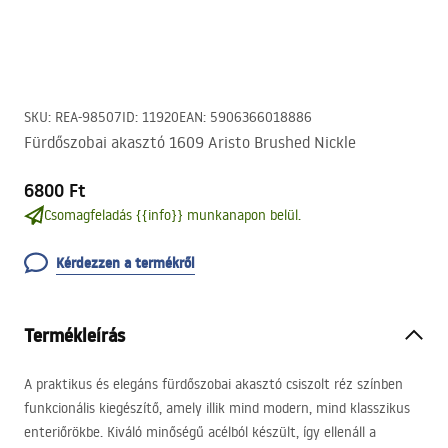
SKU
:
REA-98507
ID
:
11920
EAN
:
5906366018886
Fürdőszobai akasztó 1609 Aristo Brushed Nickle
6800 Ft
Csomagfeladás {{info}} munkanapon belül.
Kérdezzen a termékről
Termékleírás
A praktikus és elegáns fürdőszobai akasztó csiszolt réz színben
funkcionális kiegészítő, amely illik mind modern, mind klasszikus
enteriőrökbe. Kiváló minőségű acélból készült, így ellenáll a