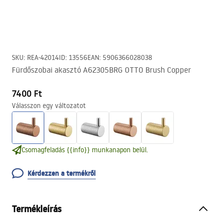
SKU
:
REA-42014
ID
:
13556
EAN
:
5906366028038
Fürdőszobai akasztó A62305BRG OTTO Brush Copper
7400 Ft
Válasszon egy változatot
Csomagfeladás {{info}} munkanapon belül.
Kérdezzen a termékről
Termékleírás