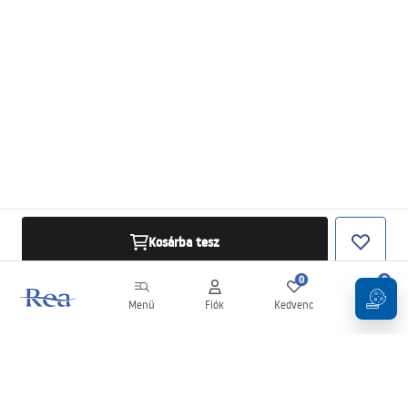
Kosárba tesz
0
0
Menü
Fiók
Kedvenc
Kosár
Hírlevél