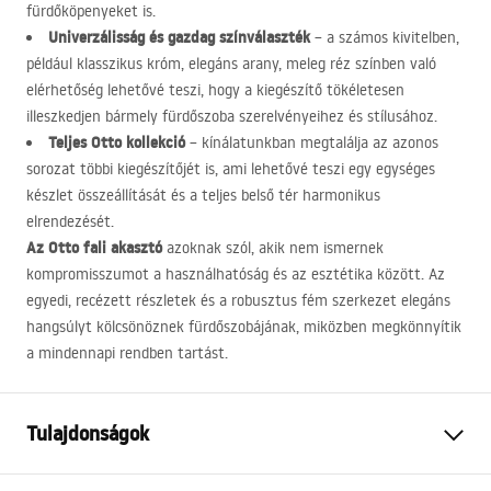
fürdőköpenyeket is.
Univerzálisság és gazdag színválaszték
– a számos kivitelben,
például klasszikus króm, elegáns arany, meleg réz színben való
elérhetőség lehetővé teszi, hogy a kiegészítő tökéletesen
illeszkedjen bármely fürdőszoba szerelvényeihez és stílusához.
Teljes Otto kollekció
– kínálatunkban megtalálja az azonos
sorozat többi kiegészítőjét is, ami lehetővé teszi egy egységes
készlet összeállítását és a teljes belső tér harmonikus
elrendezését.
Az Otto fali akasztó
azoknak szól, akik nem ismernek
kompromisszumot a használhatóság és az esztétika között. Az
egyedi, recézett részletek és a robusztus fém szerkezet elegáns
hangsúlyt kölcsönöznek fürdőszobájának, miközben megkönnyítik
a mindennapi rendben tartást.
Tulajdonságok