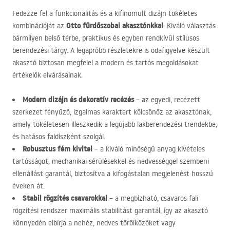
Fedezze fel a funkcionalitás és a kifinomult dizájn tökéletes
Otto fürdőszobai akasztónkkal
kombinációját az
. Kiváló választás
bármilyen belső térbe, praktikus és egyben rendkívül stílusos
berendezési tárgy. A legapróbb részletekre is odafigyelve készült
akasztó biztosan megfelel a modern és tartós megoldásokat
értékelők elvárásainak.
Modern dizájn és dekoratív recézés
– az egyedi, recézett
szerkezet fényűző, izgalmas karaktert kölcsönöz az akasztónak,
amely tökéletesen illeszkedik a legújabb lakberendezési trendekbe,
és hatásos faldíszként szolgál.
Robusztus fém kivitel
– a kiváló minőségű anyag kivételes
tartósságot, mechanikai sérülésekkel és nedvességgel szembeni
ellenállást garantál, biztosítva a kifogástalan megjelenést hosszú
éveken át.
Stabil rögzítés csavarokkal
– a megbízható, csavaros fali
rögzítési rendszer maximális stabilitást garantál, így az akasztó
könnyedén elbírja a nehéz, nedves törölközőket vagy