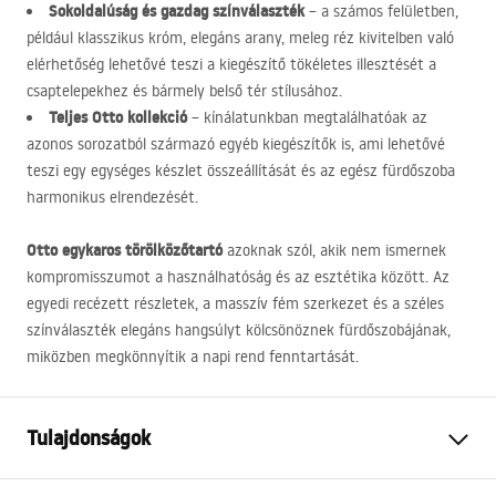
Sokoldalúság és gazdag színválaszték
– a számos felületben,
például klasszikus króm, elegáns arany, meleg réz kivitelben való
elérhetőség lehetővé teszi a kiegészítő tökéletes illesztését a
csaptelepekhez és bármely belső tér stílusához.
Teljes Otto kollekció
– kínálatunkban megtalálhatóak az
azonos sorozatból származó egyéb kiegészítők is, ami lehetővé
teszi egy egységes készlet összeállítását és az egész fürdőszoba
harmonikus elrendezését.
Otto egykaros törölközőtartó
azoknak szól, akik nem ismernek
kompromisszumot a használhatóság és az esztétika között. Az
egyedi recézett részletek, a masszív fém szerkezet és a széles
színválaszték elegáns hangsúlyt kölcsönöznek fürdőszobájának,
miközben megkönnyítik a napi rend fenntartását.
Tulajdonságok