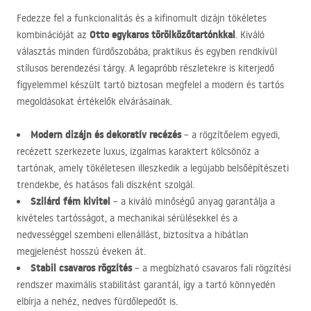
Fedezze fel a funkcionalitás és a kifinomult dizájn tökéletes
Otto egykaros törölközőtartónkkal
kombinációját az
. Kiváló
választás minden fürdőszobába, praktikus és egyben rendkívül
stílusos berendezési tárgy. A legapróbb részletekre is kiterjedő
figyelemmel készült tartó biztosan megfelel a modern és tartós
megoldásokat értékelők elvárásainak.
Modern dizájn és dekoratív recézés
– a rögzítőelem egyedi,
recézett szerkezete luxus, izgalmas karaktert kölcsönöz a
tartónak, amely tökéletesen illeszkedik a legújabb belsőépítészeti
trendekbe, és hatásos fali díszként szolgál.
Szilárd fém kivitel
– a kiváló minőségű anyag garantálja a
kivételes tartósságot, a mechanikai sérülésekkel és a
nedvességgel szembeni ellenállást, biztosítva a hibátlan
megjelenést hosszú éveken át.
Stabil csavaros rögzítés
– a megbízható csavaros fali rögzítési
rendszer maximális stabilitást garantál, így a tartó könnyedén
elbírja a nehéz, nedves fürdőlepedőt is.