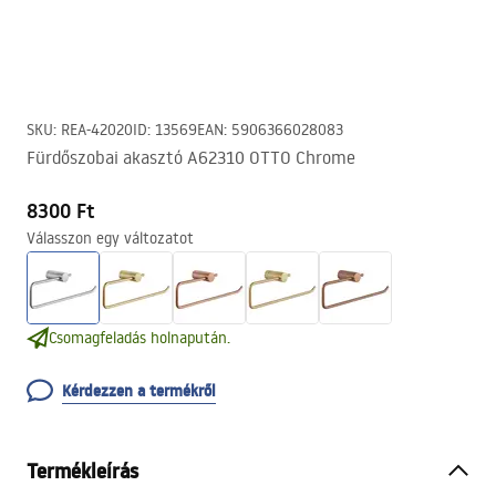
SKU
:
REA-42020
ID
:
13569
EAN
:
5906366028083
Fürdőszobai akasztó A62310 OTTO Chrome
8300 Ft
Válasszon egy változatot
Csomagfeladás holnapután.
Kérdezzen a termékről
Termékleírás