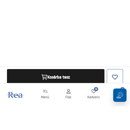
Kosárba tesz
0
0
Menü
Fiók
Kedvenc
Kosár
Hírlevél