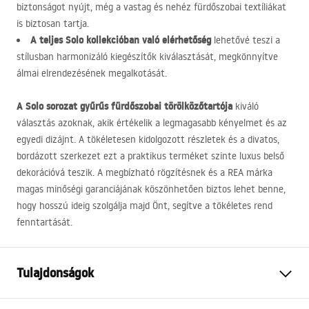
biztonságot nyújt, még a vastag és nehéz fürdőszobai textíliákat
is biztosan tartja.
A teljes Solo kollekcióban való elérhetőség
lehetővé teszi a
stílusban harmonizáló kiegészítők kiválasztását, megkönnyítve
álmai elrendezésének megalkotását.
A Solo sorozat gyűrűs fürdőszobai törölközőtartója
kiváló
választás azoknak, akik értékelik a legmagasabb kényelmet és az
egyedi dizájnt. A tökéletesen kidolgozott részletek és a divatos,
bordázott szerkezet ezt a praktikus terméket szinte luxus belső
dekorációvá teszik. A megbízható rögzítésnek és a
REA
márka
magas minőségi garanciájának köszönhetően biztos lehet benne,
hogy hosszú ideig szolgálja majd Önt, segítve a tökéletes rend
fenntartását.
Tulajdonságok