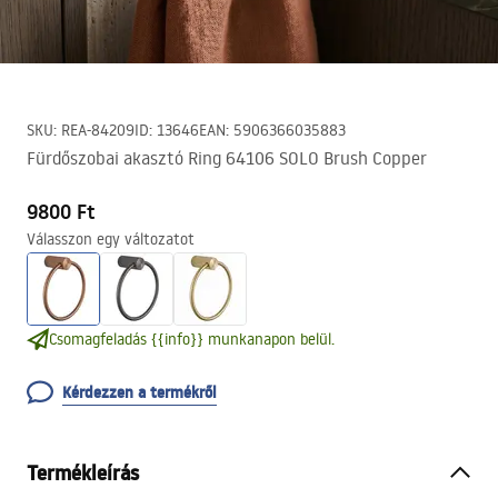
SKU
:
REA-84209
ID
:
13646
EAN
:
5906366035883
Fürdőszobai akasztó Ring 64106 SOLO Brush Copper
9800 Ft
Válasszon egy változatot
Csomagfeladás {{info}} munkanapon belül.
Kérdezzen a termékről
Termékleírás