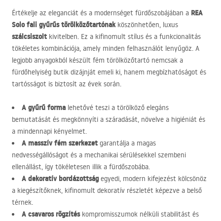
REA
Értékelje az eleganciát és a modernséget fürdőszobájában a
Solo fali gyűrűs törölközőtartónak
köszönhetően, luxus
szálcsiszolt
kivitelben. Ez a kifinomult stílus és a funkcionalitás
tökéletes kombinációja, amely minden felhasználót lenyűgöz. A
legjobb anyagokból készült fém törölközőtartó nemcsak a
fürdőhelyiség butik dizájnját emeli ki, hanem megbízhatóságot és
tartósságot is biztosít az évek során.
A gyűrű forma
lehetővé teszi a törölköző elegáns
bemutatását és megkönnyíti a száradását, növelve a higiéniát és
a mindennapi kényelmet.
A masszív fém szerkezet
garantálja a magas
nedvességállóságot és a mechanikai sérülésekkel szembeni
ellenállást, így tökéletesen illik a fürdőszobába.
A dekoratív bordázottság
egyedi, modern kifejezést kölcsönöz
a kiegészítőknek, kifinomult dekoratív részletét képezve a belső
térnek.
A csavaros rögzítés
kompromisszumok nélküli stabilitást és