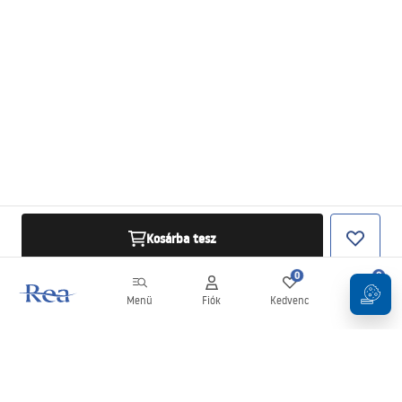
Kosárba tesz
0
0
Menü
Fiók
Kedvenc
Kosár
Hírlevél