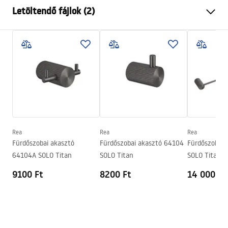
Szín
Szálcsiszolt réz
Letöltendő fájlok (2)
Anyag
Fém
Felszerelés
Csavarozható
Garanciális feltételek
Szélesség
160
mm
Warranty_Terms_and_Conditions_Accessories_-_24.pdf
Magasság
167
mm
Mélység
65
mm
Biztonsági információk
Sorozat
Solo
Safety_Information_Accessories.pdf
Garancia
24 Hónap
Rea
Rea
Rea
Fürdőszobai akasztó
Fürdőszobai akasztó 64104
Fürdőszobai 
64104A SOLO Titan
SOLO Titan
SOLO Titan
9100 Ft
8200 Ft
14 000 Ft