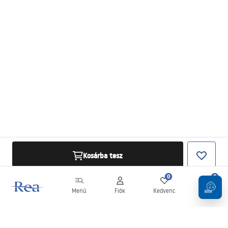
Kosárba tesz
0
0
Menü
Fiók
Kedvenc
Kosár