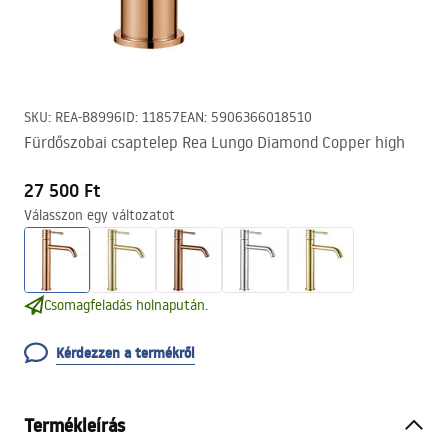
SKU
:
REA-B8996
ID
:
11857
EAN
:
5906366018510
Fürdőszobai csaptelep Rea Lungo Diamond Copper high
27 500 Ft
Válasszon egy változatot
Csomagfeladás holnapután.
Kérdezzen a termékről
Termékleírás