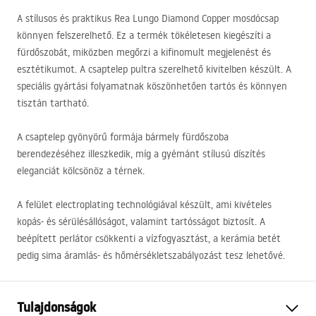
A stílusos és praktikus Rea Lungo Diamond Copper mosdócsap
könnyen felszerelhető. Ez a termék tökéletesen kiegészíti a
fürdőszobát, miközben megőrzi a kifinomult megjelenést és
esztétikumot. A csaptelep pultra szerelhető kivitelben készült. A
speciális gyártási folyamatnak köszönhetően tartós és könnyen
tisztán tartható.
A csaptelep gyönyörű formája bármely fürdőszoba
berendezéséhez illeszkedik, míg a gyémánt stílusú díszítés
eleganciát kölcsönöz a térnek.
A felület electroplating technológiával készült, ami kivételes
kopás- és sérülésállóságot, valamint tartósságot biztosít. A
beépített perlátor csökkenti a vízfogyasztást, a kerámia betét
pedig sima áramlás- és hőmérsékletszabályozást tesz lehetővé.
Tulajdonságok