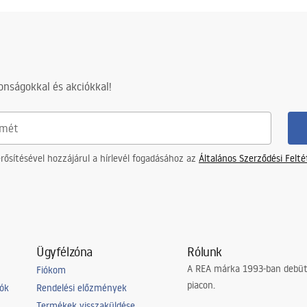
nságokkal és akciókkal!
ősítésével hozzájárul a hírlevél fogadásához az
Általános Szerződési Felt
Ügyfélzóna
Rólunk
A REA márka 1993-ban debütá
Fiókom
piacon.
iók
Rendelési előzmények
Termékek visszaküldése