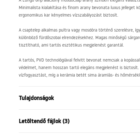
A Lungo Grip alacsony mosdócsap arany színben elegáns válasz
Minimalista kialakítása és finom arany bevonata luxus jelleget k
ergonomikus kar kényelmes vízszabályozást biztosít.
A csaptelep alkalmas pultra vagy mosdóra történő szerelésre, íg
különböző fürdőszobai elrendezésekhez. Magas minőségű sárgaré
tisztítható, ami tartós esztétikus megjelenést garantál.
A tartós,
PVD
technológiával felvitt bevonat nemcsak a kopással
védelmet, hanem hosszan tartó elegáns megjelenést is biztosít. 
vízfogyasztást, míg a kerámia betét sima áramlás- és hőmérsékl
Tulajdonságok
Csaptelep típusa
mosdó
Letöltendő fájlok (3)
Felszerelés
Álló
Szín
Szálcsiszolt