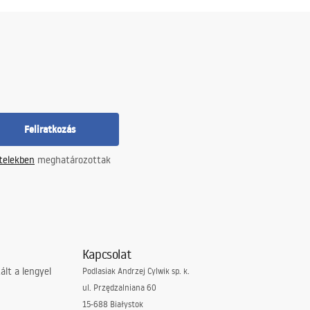
Feliratkozás
ételekben
meghatározottak
Kapcsolat
lt a lengyel
Podlasiak Andrzej Cylwik sp. k.
ul. Przędzalniana 60
15-688 Białystok