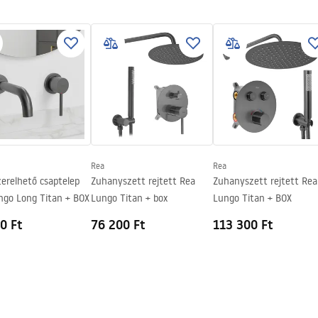
szerelési útmutató
.pdf
Rea
Rea
zerelhető csaptelep
Zuhanyszett rejtett Rea
Zuhanyszett rejtett Rea
ngo Long Titan + BOX
Lungo Titan + box
Lungo Titan + BOX
0 Ft
76 200 Ft
113 300 Ft