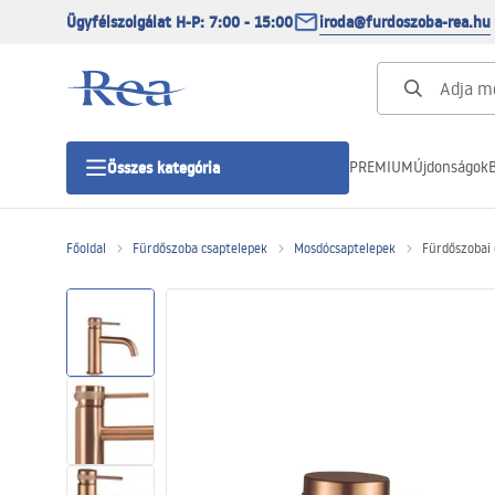
Ügyfélszolgálat H-P: 7:00 - 15:00
iroda@furdoszoba-rea.hu
PREMIUM
Újdonságok
B
Összes kategória
Főoldal
Fürdőszoba csaptelepek
Mosdócsaptelepek
Fürdőszobai 
Zuhanykabinok
Zuhanyajtó
Zuhanytálcák
Zuhanylefolyók