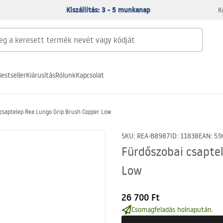
Kiszállítás: 3 - 5 munkanap
K
estseller
Kiárusítás
Rólunk
Kapcsolat
csaptelep Rea Lungo Grip Brush Copper Low
SKU
:
REA-B8987
ID
:
11838
EAN
:
59
Fürdőszobai csapte
Low
26 700 Ft
Csomagfeladás holnapután.