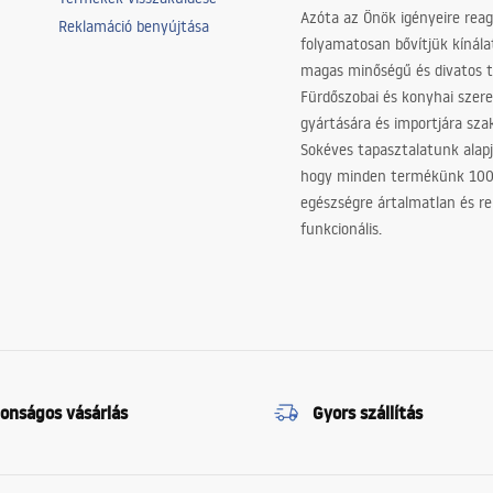
Azóta az Önök igényeire reag
Reklamáció benyújtása
folyamatosan bővítjük kínála
magas minőségű és divatos 
Fürdőszobai és konyhai szer
gyártására és importjára sz
Sokéves tapasztalatunk alapj
hogy minden termékünk 10
egészségre ártalmatlan és re
funkcionális.
tonságos vásárlás
Gyors szállítás