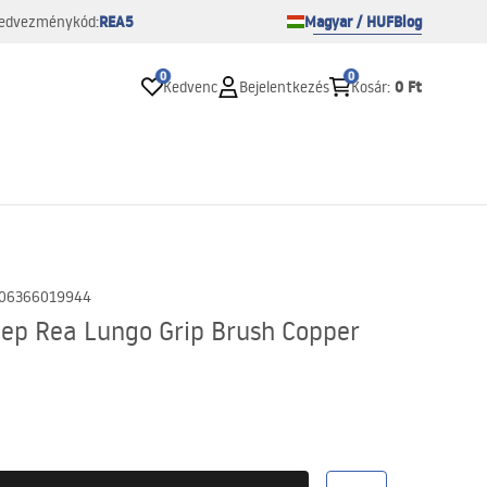
REA5
Magyar / HUF
Blog
edvezménykód:
0
0
0 Ft
Kedvenc
Bejelentkezés
Kosár
:
06366019944
lep Rea Lungo Grip Brush Copper