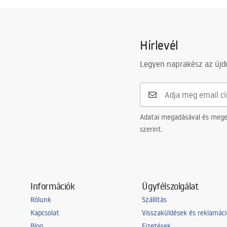
Hírlevél
Legyen naprakész az újdo
Adatai megadásával és meger
szerint.
Információk
Ügyfélszolgálat
Rólunk
Szállítás
Kapcsolat
Visszaküldések és reklamác
Blog
Fizetések