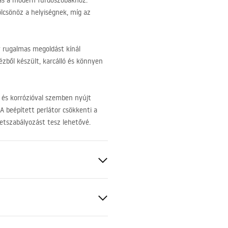
tás a modern fürdőszobákhoz.
ölcsönöz a helyiségnek, míg az
y rugalmas megoldást kínál
zből készült, karcálló és könnyen
 és korrózióval szemben nyújt
A beépített perlátor csökkenti a
etszabályozást tesz lehetővé.
 réz