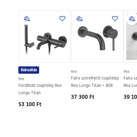
Garanciális feltételek
Kifolyócső típusa
Fix
Össze
Warranty_Terms_and_Conditions_
faucet
Anyag
Sárgaréz
Faucets_-_5.pdf
Kifolyó tartomány
100
mm
Magasság
165
mm
Biztonsági információk
Bevonási technológia
PVD
Safety_Information_Faucets.pdf
Csatlakozás átmérője
3/8 col
Garancia
5 Év
Kiárusítás
Rea
Rea
Falra szerelhető csaptelep
Falra s
Rea
Fürdőkád csaptelep Rea
Rea Lungo Titan + BOX
Rea Lu
Lungo Titan
37 300 Ft
39 10
53 100 Ft