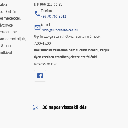
álva
NIP 966-216-01-21
Telefon
tunkat új,
+36 70 750 8912
termékekkel.
E-mail
elvények
iroda@furdoszoba-rea.hu
akosodtunk.
Ügyfélszolgálatunk hétköznapokon elérhető:
án garantáljuk,
7:00–15:00
0%-ban
Reklamációt telefonon nem tudunk intézni, kérjük
ndkívül
ilyen esetben emailben jelezze ezt felénk!
Kövess minket
30 napos visszaküldés