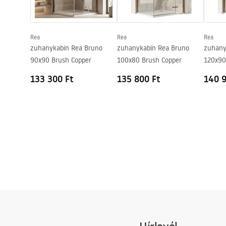
Bevonási technológia
PVD
Garancia
24 Hónap
Rea
Rea
Rea
zuhanykabin Rea Bruno
zuhanykabin Rea Bruno
zuhany
90x90 Brush Copper
100x80 Brush Copper
120x90
133 300 Ft
135 800 Ft
140 9