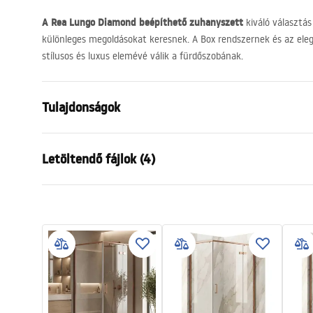
A Rea Lungo Diamond beépíthető zuhanyszett
kiváló választá
különleges megoldásokat keresnek. A Box rendszernek és az el
stílusos és luxus elemévé válik a fürdőszobának.
Tulajdonságok
Szín
Szálcsiszolt
Letöltendő fájlok (4)
Anyag
Alumínium, 
Csaptelep típusa
Egykaros
Biztonsági információk
Garan
Felszerelés
Falba süllye
Safety_Information_Shower_set.p
Warra
Magasságállítás
Igen
df
Faucet
Kádkifolyó
Nem
Nyomásszabályozás
Igen
Összeszerelési útmutató
Pielę
Anti-Calc rendszer
Igen
shower_set.pdf
Pieleg