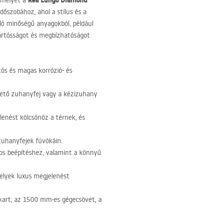
Rea Lungo Diamond
amelyet a
dőszobához, ahol a stílus és a
áló minőségű anyagokból, például
tartósságot és megbízhatóságot
tós és magas korrózió- és
ető zuhanyfej vagy a kézizuhany
enést kölcsönöz a térnek, és
zuhanyfejek fúvókáin.
os beépítéshez, valamint a könnyű
elyek luxus megjelenést
 kart, az 1500 mm-es gégecsövet, a