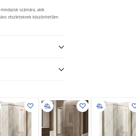
s mindazok számára, akik
egáns részleteknek köszönhetően
 arany
Sárgaréz
ciális feltételek
sztett
nty_Terms_and_Conditions_
s_-_5.pdf
gnacja
nacja.pdf