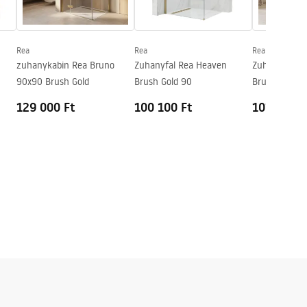
Rea
Rea
Rea
zuhanykabin Rea Bruno
Zuhanyfal Rea Heaven
Zuhanyfal R
90x90 Brush Gold
Brush Gold 90
Brush Gold 1
129 000 Ft
100 100 Ft
101 800 F