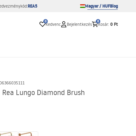
REA5
Magyar / HUF
Blog
edvezménykód:
0
0
0 Ft
Kedvenc
Bejelentkezés
Kosár
:
06366035111
t Rea Lungo Diamond Brush