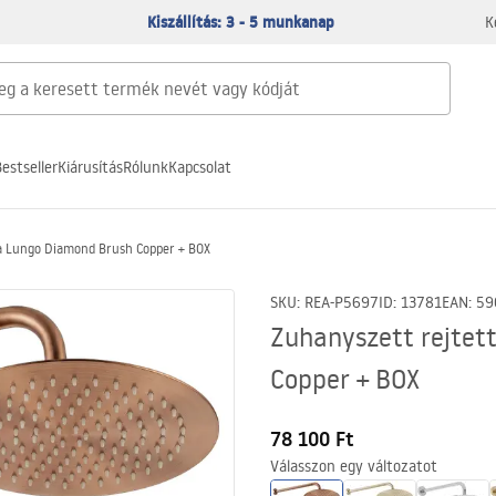
Kiszállítás: 3 - 5 munkanap
K
estseller
Kiárusítás
Rólunk
Kapcsolat
a Lungo Diamond Brush Copper + BOX
SKU
:
REA-P5697
ID
:
13781
EAN
:
59
Zuhanyszett rejtet
Copper + BOX
78 100 Ft
Válasszon egy változatot