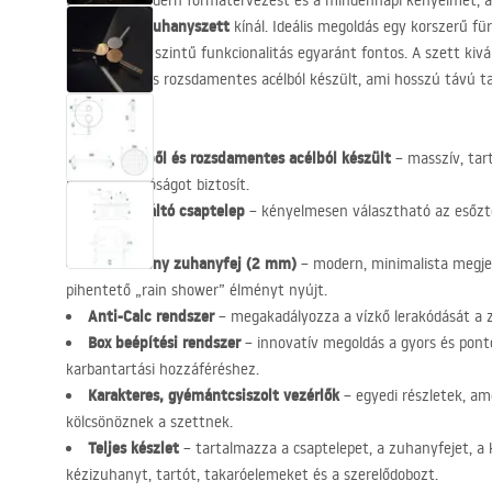
Élvezze a modern formatervezést és a mindennapi kényelmet, 
beépíthető zuhanyszett
kínál. Ideális megoldás egy korszerű für
legmagasabb szintű funkcionalitás egyaránt fontos. A szett kiv
sárgarézből és rozsdamentes acélból készült, ami hosszú távú 
biztosít.
Sárgarézből és rozsdamentes acélból készült
– masszív, tar
nedvességállóságot biztosít.
Funkcióváltó csaptelep
– kényelmesen választható az esőzt
használata.
Ultravékony zuhanyfej (2 mm)
– modern, minimalista megjel
pihentető „rain shower” élményt nyújt.
Anti-Calc rendszer
– megakadályozza a vízkő lerakódását a 
Box beépítési rendszer
– innovatív megoldás a gyors és pont
karbantartási hozzáféréshez.
Karakteres, gyémántcsiszolt vezérlők
– egyedi részletek, am
kölcsönöznek a szettnek.
Teljes készlet
– tartalmazza a csaptelepet, a zuhanyfejet, a
kézizuhanyt, tartót, takaróelemeket és a szerelődobozt.