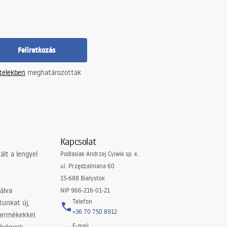
Feliratkozás
ételekben
meghatározottak
Kapcsolat
lt a lengyel
Podlasiak Andrzej Cylwik sp. k.
ul. Przędzalniana 60
15-688 Białystok
álva
NIP 966-216-01-21
Telefon
tunkat új,
+36 70 750 8912
termékekkel.
E-mail