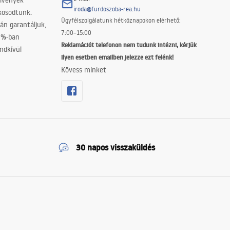
elvények
iroda@furdoszoba-rea.hu
akosodtunk.
Ügyfélszolgálatunk hétköznapokon elérhető:
án garantáljuk,
7:00–15:00
0%-ban
Reklamációt telefonon nem tudunk intézni, kérjük
ndkívül
ilyen esetben emailben jelezze ezt felénk!
Kövess minket
30 napos visszaküldés