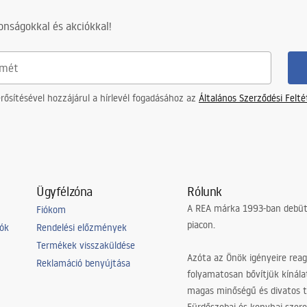
nságokkal és akciókkal!
ősítésével hozzájárul a hírlevél fogadásához az
Általános Szerződési Felt
Ügyfélzóna
Rólunk
A REA márka 1993-ban debütá
Fiókom
piacon.
iók
Rendelési előzmények
Termékek visszaküldése
Azóta az Önök igényeire reag
Reklamáció benyújtása
folyamatosan bővítjük kínála
magas minőségű és divatos 