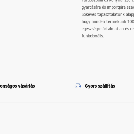
Fürdőszobai és konyhai szer
gyártására és importjára sz
Sokéves tapasztalatunk alapj
hogy minden termékünk 10
egészségre ártalmatlan és re
funkcionális.
tonságos vásárlás
Gyors szállítás