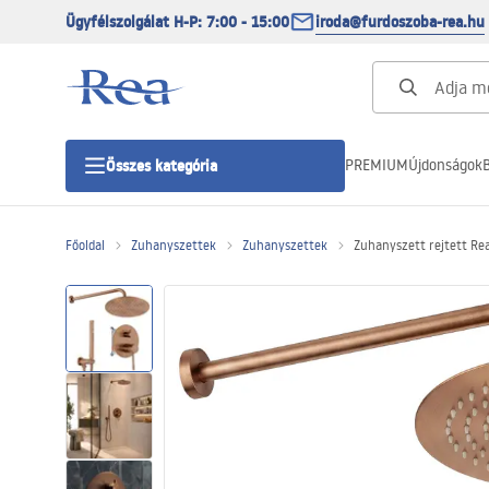
Ügyfélszolgálat H-P: 7:00 - 15:00
iroda@furdoszoba-rea.hu
PREMIUM
Újdonságok
B
Összes kategória
Főoldal
Zuhanyszettek
Zuhanyszettek
Zuhanyszett rejtett Re
Zuhanykabinok
Zuhanyajtó
Zuhanytálcák
Zuhanylefolyók