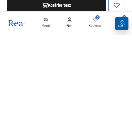
Kosárba tesz
0
0
Menü
Fiók
Kedvenc
Kosár
Hírlevél
Legyen naprakész az újdonságokkal és akciókkal!
Feliratkozás
Adatai megadásával és megerősítésével hozzájárul a hírlevél
fogadásához az
Általános Szerződési Feltételekben
meghatározottak szerint.