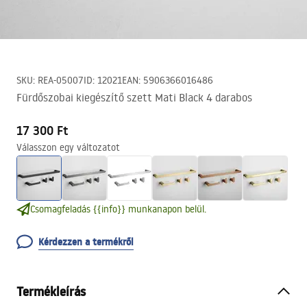
SKU
:
REA-05007
ID
:
12021
EAN
:
5906366016486
Fürdőszobai kiegészítő szett Mati Black 4 darabos
17 300 Ft
Válasszon egy változatot
Csomagfeladás {{info}} munkanapon belül.
Kérdezzen a termékről
Termékleírás