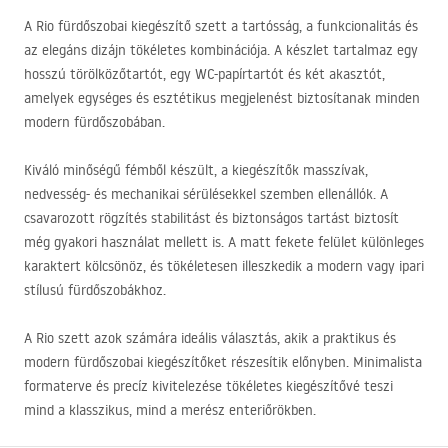
A Rio fürdőszobai kiegészítő szett a tartósság, a funkcionalitás és
az elegáns dizájn tökéletes kombinációja. A készlet tartalmaz egy
hosszú törölközőtartót, egy WC-papírtartót és két akasztót,
amelyek egységes és esztétikus megjelenést biztosítanak minden
modern fürdőszobában.
Kiváló minőségű fémből készült, a kiegészítők masszívak,
nedvesség- és mechanikai sérülésekkel szemben ellenállók. A
csavarozott rögzítés stabilitást és biztonságos tartást biztosít
még gyakori használat mellett is. A matt fekete felület különleges
karaktert kölcsönöz, és tökéletesen illeszkedik a modern vagy ipari
stílusú fürdőszobákhoz.
A Rio szett azok számára ideális választás, akik a praktikus és
modern fürdőszobai kiegészítőket részesítik előnyben. Minimalista
formaterve és precíz kivitelezése tökéletes kiegészítővé teszi
mind a klasszikus, mind a merész enteriőrökben.