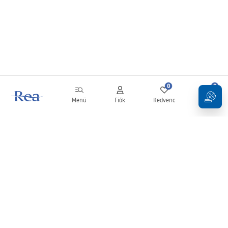
0
0
Menü
Fiók
Kedvenc
Kosár
Hírlevél
Legyen naprakész az újdonságokkal és akciókkal!
Feliratkozás