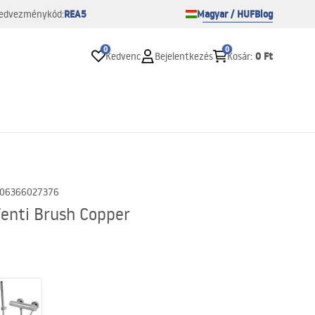
REA5
Magyar / HUF
Blog
edvezménykód:
0
0
0 Ft
Kedvenc
Bejelentkezés
Kosár
:
06366027376
enti Brush Copper