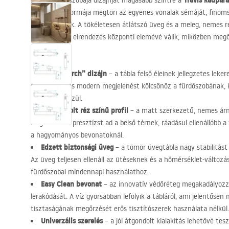
Travis kádpar
Emelje fürdőszobája dizájnját magasabb szintre a
Egyedi, íves formája megtöri az egyenes vonalak sémáját, finoms
a belső térnek. A tökéletesen átlátszó üveg és a meleg, nemes r
fürdőzóna az elrendezés központi elemévé válik, miközben megő
tágasságot.
Egyedi „Arch” dizájn
– a tábla felső éleinek jellegzetes leke
sláger. Lágy és modern megjelenést kölcsönöz a fürdőszobának, 
paravánok közül.
Szálcsiszolt réz színű profil
– a matt szerkezetű, nemes árn
eleganciát és presztízst ad a belső térnek, ráadásul ellenállóbb a
a hagyományos bevonatoknál.
Edzett biztonsági üveg
– a tömör üvegtábla nagy stabilitást 
Az üveg teljesen ellenáll az ütéseknek és a hőmérséklet-változ
fürdőszobai mindennapi használathoz.
Easy Clean bevonat
– az innovatív védőréteg megakadályozz
lerakódását. A víz gyorsabban lefolyik a tábláról, ami jelentőse
tisztaságának megőrzését erős tisztítószerek használata nélkül.
Univerzális szerelés
– a jól átgondolt kialakítás lehetővé teszi