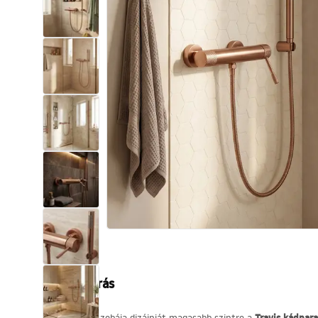
WC-csésze készlet bidével
Mosdókagylók
Fürdőkádak és paravánok
Fürdőszoba csaptelepek
Zuhanyszettek
Konyha
Fürdőszobai kiegészítők és
bútorok
Termékleírás