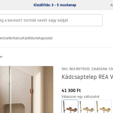
Kiszállítás: 3 - 5 munkanap
K
estseller
Kiárusítás
Rólunk
Kapcsolat
er
SKU
:
REA-B9795
ID
:
13485
EAN
:
59
Kádcsaptelep REA V
41 300 Ft
Válasszon egy változatot