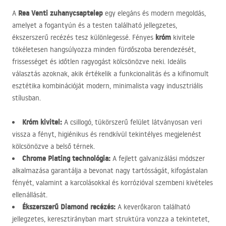
Rea Venti zuhanycsaptelep
A
egy elegáns és modern megoldás,
amelyet a fogantyún és a testen található jellegzetes,
króm
ékszerszerű recézés tesz különlegessé. Fényes
kivitele
tökéletesen hangsúlyozza minden fürdőszoba berendezését,
frissességet és időtlen ragyogást kölcsönözve neki. Ideális
választás azoknak, akik értékelik a funkcionalitás és a kifinomult
esztétika kombinációját modern, minimalista vagy indusztriális
stílusban.
Króm kivitel:
A csillogó, tükörszerű felület látványosan veri
vissza a fényt, higiénikus és rendkívül tekintélyes megjelenést
kölcsönözve a belső térnek.
Chrome Plating technológia:
A fejlett galvanizálási módszer
alkalmazása garantálja a bevonat nagy tartósságát, kifogástalan
fényét, valamint a karcolásokkal és korrózióval szembeni kivételes
ellenállását.
Ékszerszerű Diamond recézés:
A keverőkaron található
jellegzetes, keresztirányban mart struktúra vonzza a tekintetet,