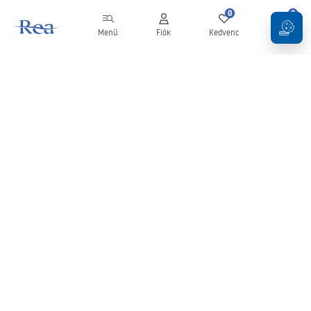
0
0
Menü
Fiók
Kedvenc
Kosár
Hírlevél
Legyen naprakész az újdonságokkal és akciókkal!
Feliratkozás
Adatai megadásával és megerősítésével hozzájárul a hírlevél
fogadásához az
Általános Szerződési Feltételekben
meghatározottak szerint.