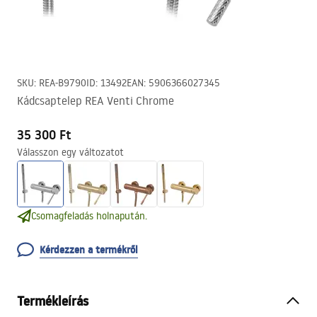
SKU
:
REA-B9790
ID
:
13492
EAN
:
5906366027345
Kádcsaptelep REA Venti Chrome
35 300 Ft
Válasszon egy változatot
Csomagfeladás holnapután.
Kérdezzen a termékről
Termékleírás