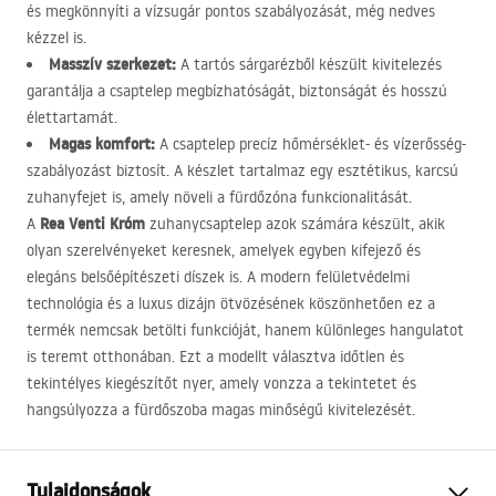
és megkönnyíti a vízsugár pontos szabályozását, még nedves
kézzel is.
Masszív szerkezet:
A tartós sárgarézből készült kivitelezés
garantálja a csaptelep megbízhatóságát, biztonságát és hosszú
élettartamát.
Magas komfort:
A csaptelep precíz hőmérséklet- és vízerősség-
szabályozást biztosít. A készlet tartalmaz egy esztétikus, karcsú
zuhanyfejet is, amely növeli a fürdőzóna funkcionalitását.
Rea Venti Króm
A
zuhanycsaptelep azok számára készült, akik
olyan szerelvényeket keresnek, amelyek egyben kifejező és
elegáns belsőépítészeti díszek is. A modern felületvédelmi
technológia és a luxus dizájn ötvözésének köszönhetően ez a
termék nemcsak betölti funkcióját, hanem különleges hangulatot
is teremt otthonában. Ezt a modellt választva időtlen és
tekintélyes kiegészítőt nyer, amely vonzza a tekintetet és
hangsúlyozza a fürdőszoba magas minőségű kivitelezését.
Tulajdonságok