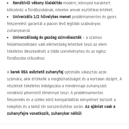
Rendkívül vékony kialakítás
modern, könnyed karaktert
kölcsönöz a fürdőszobának, növelve annak esztétikai értékét.
Univerzális 1/2 hüvelykes menet
problémamentes és gyors
felszerelést garantál a piacon lévő legtöbb szabványos
zuhanykarral.
Univerzálisság és gazdag színválaszték
– a számos
felületkezelésben való elérhetőség lehetővé teszi az elem
tökéletes illeszkedését a többi szerelvényhez és az egész
fürdőszoba stílusához.
kerek
REA
esőztető zuhanyfej
A
optimális választás azok
számára, akik értékelik a megbízhatóságot és a kortalan dizájnt. A
részletek tökéletes kidolgozása a mindennapi zuhanyzást
rendkívül pihentető élménnyé teszi. A problémamentes
felszerelés és a széles körű kompatibilitás kényelmet biztosít a
Az ajánlat csak a
telepítés és a belső tér korszerűsítése során.
zuhanyfejre vonatkozik, zuhanykar nélkül
.