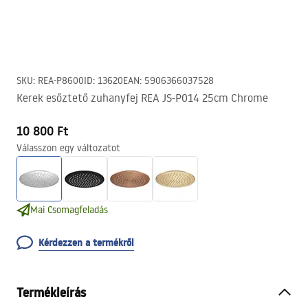
SKU
:
REA-P8600
ID
:
13620
EAN
:
5906366037528
Kerek esőztető zuhanyfej REA JS-P014 25cm Chrome
10 800 Ft
Válasszon egy változatot
Mai Csomagfeladás
Kérdezzen a termékről
Termékleírás