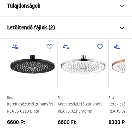
Tulajdonságok
Szín
Króm
Letöltendő fájlok (2)
Anyag
Rozsdamentes acél
Felszerelés
Csavarozható
Pielęgnacja
Szélesség
250
mm
Pielęgnacja.pdf
Magasság
2
mm
Mélység
250
mm
Garanciális feltételek
Garancia
24 Hónap
Warranty_Terms_and_Conditions_Accessories_-_24.pdf
Rea
Rea
Rea
Kerek esőztető zuhanyfej
Kerek esőztető zuhanyfej
Kerek esőzte
REA JS-021B Black
REA JS-021 Chrome
REA JS-021B
Copper
6600 Ft
6600 Ft
8300 Ft