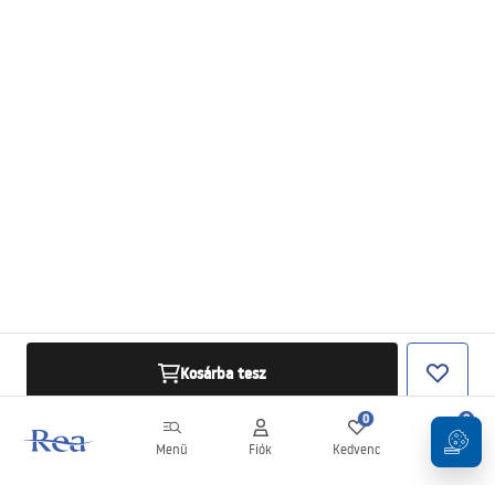
Kosárba tesz
0
0
Menü
Fiók
Kedvenc
Kosár