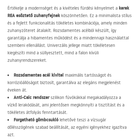
kerek
Értékelje a modernséget és a kivételes fürdési kényelmet a
REA
esőztető zuhanyfejnek
köszönhetően. Ez a minimalista stílus
és a fejlett funkcionalitás tökéletes kombinációja, amely minden
zuhanyzóteret átalakít. Rozsdamentes acélból készült, így
garantálja a hibamentes működést és a mindennapi használattal
szembeni ellenállást. Univerzális jellege miatt tökéletesen
kiegészíti mind a süllyesztett, mind a falon kívüli
zuhanyrendszereket.
Rozsdamentes acél kivitel
maximális tartósságot és
korrózióállóságot biztosít, garantálva az elegáns megjelenést
éveken át.
Anti-Calc rendszer
szilikon fúvókákkal megakadályozza a
vízkő lerakódását, ami jelentősen megkönnyíti a tisztítást és a
tökéletes átfolyás fenntartását.
Forgatható gömbcsukló
lehetővé teszi a vízsugár
dőlésszögének szabad beállítását, az egyéni igényekhez igazítva
azt.