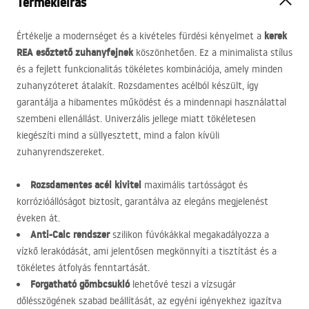
Termékleírás
kerek
Értékelje a modernséget és a kivételes fürdési kényelmet a
REA
esőztető zuhanyfejnek
köszönhetően. Ez a minimalista stílus
és a fejlett funkcionalitás tökéletes kombinációja, amely minden
zuhanyzóteret átalakít. Rozsdamentes acélból készült, így
garantálja a hibamentes működést és a mindennapi használattal
szembeni ellenállást. Univerzális jellege miatt tökéletesen
kiegészíti mind a süllyesztett, mind a falon kívüli
zuhanyrendszereket.
Rozsdamentes acél kivitel
maximális tartósságot és
korrózióállóságot biztosít, garantálva az elegáns megjelenést
éveken át.
Anti-Calc rendszer
szilikon fúvókákkal megakadályozza a
vízkő lerakódását, ami jelentősen megkönnyíti a tisztítást és a
tökéletes átfolyás fenntartását.
Forgatható gömbcsukló
lehetővé teszi a vízsugár
dőlésszögének szabad beállítását, az egyéni igényekhez igazítva