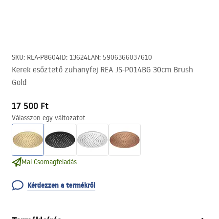
SKU
:
REA-P8604
ID
:
13624
EAN
:
5906366037610
Kerek esőztető zuhanyfej REA JS-P014BG 30cm Brush
Gold
17 500 Ft
Válasszon egy változatot
Mai Csomagfeladás
Kérdezzen a termékről