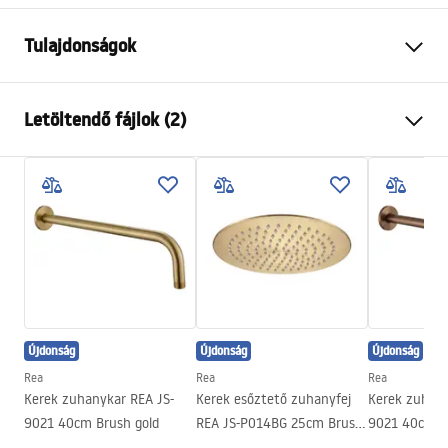
Tulajdonságok
Szín
Szálcsiszolt arany
Letöltendő fájlok (2)
Anyag
Rozsdamentes acél
Felszerelés
Csavarozható
Pielęgnacja
Szélesség
300
mm
Pielęgnacja.pdf
Magasság
2
mm
Mélység
300
mm
Garanciális feltételek
Garancia
24 Hónap
Warranty_Terms_and_Conditions_Accessories_-_24.pdf
Újdonság
Újdonság
Újdonság
Rea
Rea
Rea
Kerek zuhanykar REA JS-
Kerek esőztető zuhanyfej
Kerek zuhany
9021 40cm Brush gold
REA JS-P014BG 25cm Brush
9021 40cm B
Gold