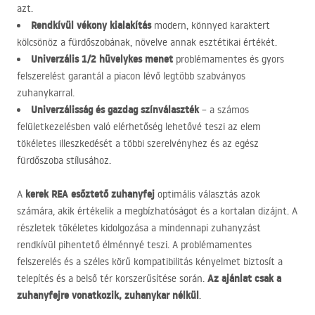
azt.
Rendkívül vékony kialakítás
modern, könnyed karaktert
kölcsönöz a fürdőszobának, növelve annak esztétikai értékét.
Univerzális 1/2 hüvelykes menet
problémamentes és gyors
felszerelést garantál a piacon lévő legtöbb szabványos
zuhanykarral.
Univerzálisság és gazdag színválaszték
– a számos
felületkezelésben való elérhetőség lehetővé teszi az elem
tökéletes illeszkedését a többi szerelvényhez és az egész
fürdőszoba stílusához.
kerek
REA
esőztető zuhanyfej
A
optimális választás azok
számára, akik értékelik a megbízhatóságot és a kortalan dizájnt. A
részletek tökéletes kidolgozása a mindennapi zuhanyzást
rendkívül pihentető élménnyé teszi. A problémamentes
felszerelés és a széles körű kompatibilitás kényelmet biztosít a
Az ajánlat csak a
telepítés és a belső tér korszerűsítése során.
zuhanyfejre vonatkozik, zuhanykar nélkül
.