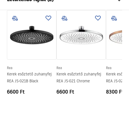
Anyag
Rozsdamentes acél
Felszerelés
Csavarozható
Pielęgnacja
Szélesség
395
mm
Pielęgnacja.pdf
Magasság
100
mm
Mélység
20
mm
Garanciális feltételek
Garancia
24 Hónap
Warranty_Terms_and_Conditions_Accessories_-_24.pdf
Rea
Rea
Rea
Kerek esőztető zuhanyfej
Kerek esőztető zuhanyfej
Kerek esőzte
REA JS-021B Black
REA JS-021 Chrome
REA JS-021B
Copper
6600 Ft
6600 Ft
8300 Ft