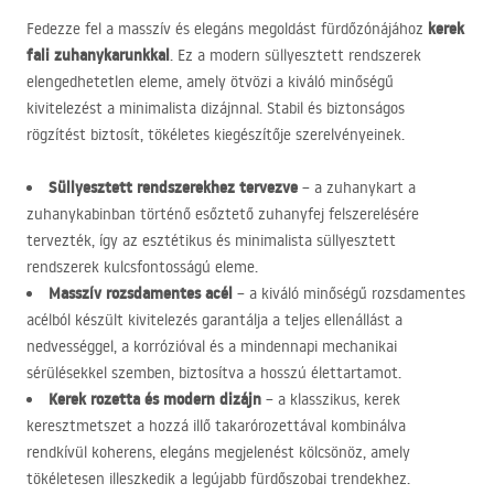
kerek
Fedezze fel a masszív és elegáns megoldást fürdőzónájához
fali zuhanykarunkkal
. Ez a modern süllyesztett rendszerek
elengedhetetlen eleme, amely ötvözi a kiváló minőségű
kivitelezést a minimalista dizájnnal. Stabil és biztonságos
rögzítést biztosít, tökéletes kiegészítője szerelvényeinek.
Süllyesztett rendszerekhez tervezve
– a zuhanykart a
zuhanykabinban történő esőztető zuhanyfej felszerelésére
tervezték, így az esztétikus és minimalista süllyesztett
rendszerek kulcsfontosságú eleme.
Masszív rozsdamentes acél
– a kiváló minőségű rozsdamentes
acélból készült kivitelezés garantálja a teljes ellenállást a
nedvességgel, a korrózióval és a mindennapi mechanikai
sérülésekkel szemben, biztosítva a hosszú élettartamot.
Kerek rozetta és modern dizájn
– a klasszikus, kerek
keresztmetszet a hozzá illő takarórozettával kombinálva
rendkívül koherens, elegáns megjelenést kölcsönöz, amely
tökéletesen illeszkedik a legújabb fürdőszobai trendekhez.