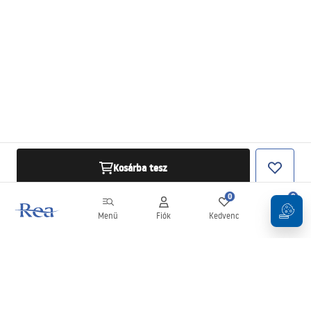
Kosárba tesz
0
0
Menü
Fiók
Kedvenc
Kosár
Hírlevél
Legyen naprakész az újdonságokkal és akciókkal!