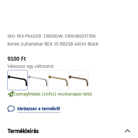
SKU
:
REA-P6402
ID
:
13600
EAN
:
5906366037306
Kerek zuhanykar REA JS-9021B 40cm Black
9100 Ft
Válasszon egy változatot
Csomagfeladás {{info}} munkanapon belül.
Kérdezzen a termékről
Termékleírás