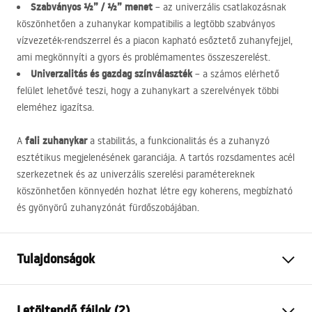
Szabványos ½” / ½” menet
– az univerzális csatlakozásnak
köszönhetően a zuhanykar kompatibilis a legtöbb szabványos
vízvezeték-rendszerrel és a piacon kapható esőztető zuhanyfejjel,
ami megkönnyíti a gyors és problémamentes összeszerelést.
Univerzalitás és gazdag színválaszték
– a számos elérhető
felület lehetővé teszi, hogy a zuhanykart a szerelvények többi
eleméhez igazítsa.
fali zuhanykar
A
a stabilitás, a funkcionalitás és a zuhanyzó
esztétikus megjelenésének garanciája. A tartós rozsdamentes acél
szerkezetnek és az univerzális szerelési paramétereknek
köszönhetően könnyedén hozhat létre egy koherens, megbízható
és gyönyörű zuhanyzónát fürdőszobájában.
Tulajdonságok
Szín
Fekete
Letöltendő fájlok (2)