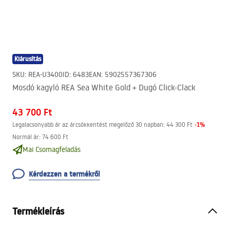
Kiárusítás
SKU
:
REA-U3400
ID
:
6483
EAN
:
5902557367306
Mosdó kagyló REA Sea White Gold + Dugó Click-Clack
43 700 Ft
-
1
%
Legalacsonyabb ár az árcsökkentést megelőző 30 napban:
44 300 Ft
Normál ár
:
74 600 Ft
Mai Csomagfeladás
Kérdezzen a termékről
Termékleírás