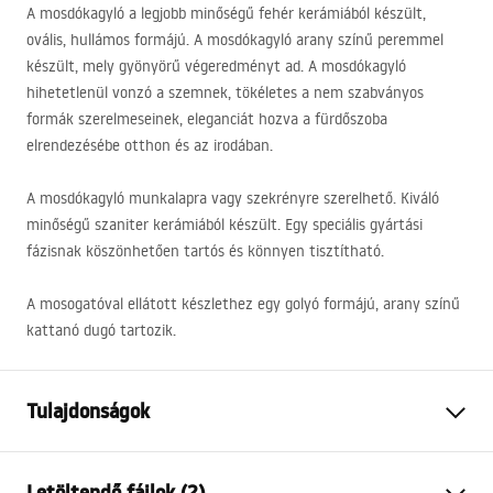
A mosdókagyló a legjobb minőségű fehér kerámiából készült,
ovális, hullámos formájú. A mosdókagyló arany színű peremmel
készült, mely gyönyörű végeredményt ad. A mosdókagyló
hihetetlenül vonzó a szemnek, tökéletes a nem szabványos
formák szerelmeseinek, eleganciát hozva a fürdőszoba
elrendezésébe otthon és az irodában.
A mosdókagyló munkalapra vagy szekrényre szerelhető. Kiváló
minőségű szaniter kerámiából készült. Egy speciális gyártási
fázisnak köszönhetően tartós és könnyen tisztítható.
A mosogatóval ellátott készlethez egy golyó formájú, arany színű
kattanó dugó tartozik.
Tulajdonságok
Felszerelés
Pultra helyezett
Letöltendő fájlok (2)