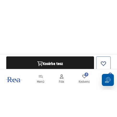
Kosárba tesz
0
0
Menü
Fiók
Kedvenc
Kosár
Hírlevél
Legyen naprakész az újdonságokkal és akciókkal!