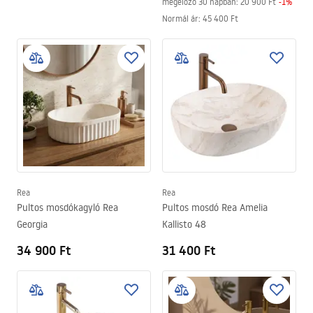
megelőző 30 napban:
20 900 Ft
-
1
%
Normál ár
:
45 400 Ft
Rea
Rea
Pultos mosdókagyló Rea
Pultos mosdó Rea Amelia
Georgia
Kallisto 48
34 900 Ft
31 400 Ft