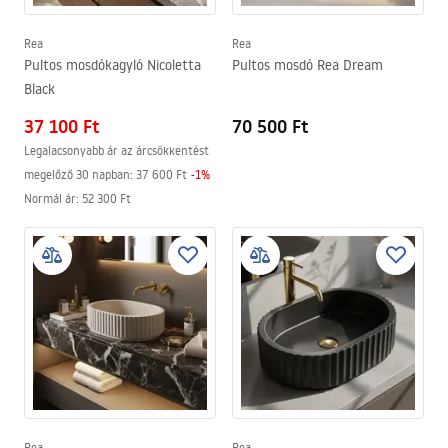
Rea
Rea
Pultos mosdókagyló Nicoletta
Pultos mosdó Rea Dream
Black
37 100 Ft
70 500 Ft
Legalacsonyabb ár az árcsökkentést
megelőző 30 napban:
37 600 Ft
-
1
%
Normál ár
:
52 300 Ft
Rea
Rea