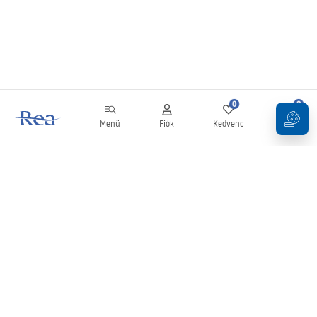
0
0
Menü
Fiók
Kedvenc
Kosár
Hírlevél
Legyen naprakész az újdonságokkal és akciókkal!
Feliratkozás