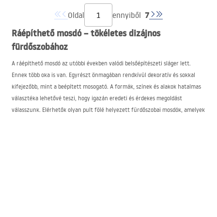
7
Oldal
ennyiből
Ráépíthető mosdó – tökéletes dizájnos
fürdőszobához
A ráépíthető mosdó az utóbbi években valódi belsőépítészeti sláger lett.
Ennek több oka is van. Egyrészt önmagában rendkívül dekoratív és sokkal
kifejezőbb, mint a beépített mosogató. A formák, színek és alakok hatalmas
választéka lehetővé teszi, hogy igazán eredeti és érdekes megoldást
válasszunk. Elérhetők olyan pult fölé helyezett fürdőszobai mosdók, amelyek
különböznek:
alakjuk – pl. tálformájú, kerek; téglalap-, négyzetes, sőt akár
szabálytalan;
színük – a klasszikus fehértől a szivárvány összes árnyalatáig, beleértve a
feketét vagy az aranyt is;
anyaguk – például kerámia, kő vagy annak utánzata, sőt akár üveg;
méretük – a tál méretétől a szerkezet masszivitásáig;
stílusuk – elérhetők ipari, glamour, minimalista, retro és sok más stílusú