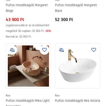
Pultos mosdókagyló Margaret
Pultos mosdókagyló Margaret
Beige
Black
43 900 Ft
52 300 Ft
Legalacsonyabb ár az árcsökkentést
megelőző 30 napban:
52 300 Ft
-
16
%
Normál ár
:
52 300 Ft
Rea
Rea
Pultos mosdókagyló Mika Light
Pultos mosdókagyló Rea Astoria