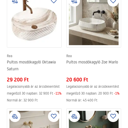
Rea
Rea
Pultos mosdókagyló Oktawia
Pultos mosdókagyló Zoe Marlo
Saturn
29 200 Ft
20 600 Ft
Legalacsonyabb ár az árcsökkentést
Legalacsonyabb ár az árcsökkentést
megelőző 30 napban:
32 900 Ft
-
11
%
megelőző 30 napban:
20 900 Ft
-
1
%
Normál ár
:
32 900 Ft
Normál ár
:
45 400 Ft