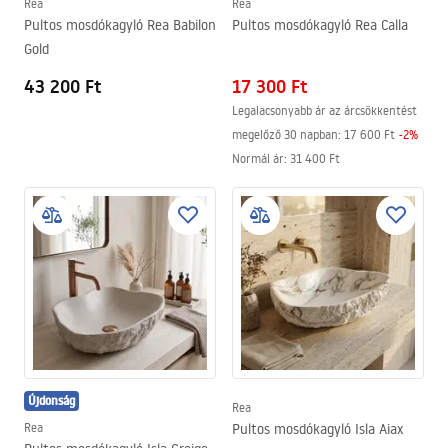
Rea
Rea
Pultos mosdókagyló Rea Babilon
Pultos mosdókagyló Rea Calla
Gold
43 200 Ft
17 300 Ft
Legalacsonyabb ár az árcsökkentést
megelőző 30 napban:
17 600 Ft
-
2
%
Normál ár
:
31 400 Ft
Újdonság
Rea
Rea
Pultos mosdókagyló Isla Aiax