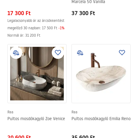
Marcela 50 Vanilla
17 300 Ft
37 300 Ft
Legalacsonyabb ár az árcsökkentést
megelőző 30 napban:
17 500 Ft
-
1
%
Normál ár
:
31 200 Ft
Rea
Rea
Pultos mosdókagyló Zoe Venice
Pultos mosdókagyló Emilia Reno
20 600 Ft
35 600 Ft