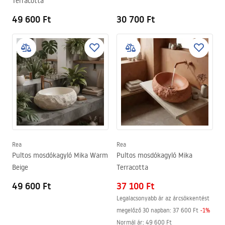
Terracotta
49 600 Ft
30 700 Ft
Rea
Rea
Pultos mosdókagyló Mika Warm
Pultos mosdókagyló Mika
Beige
Terracotta
49 600 Ft
37 100 Ft
Legalacsonyabb ár az árcsökkentést
megelőző 30 napban:
37 600 Ft
-
1
%
Normál ár
:
49 600 Ft