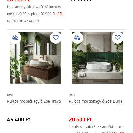
Legalacsonyabb ár az árcsökkentést
megelőző 30 napban:
20 900 Ft
-
1
%
Normál ár
:
45 400 Ft
Rea
Rea
Pultos mosdókagyló Zoe Travo
Pultos mosdókagyló Zoe Dune
45 400 Ft
20 600 Ft
Legalacsonyabb ár az árcsökkentést