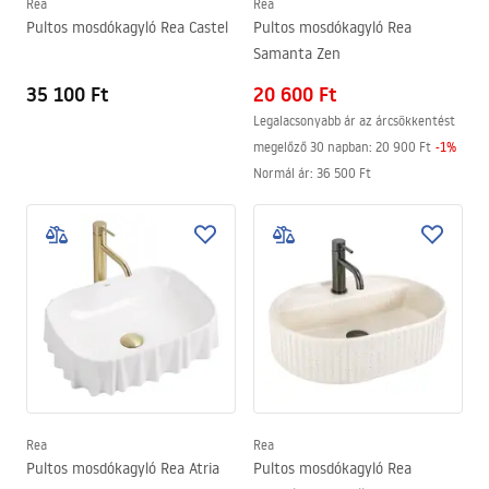
Rea
Rea
Pultos mosdókagyló Rea Castel
Pultos mosdókagyló Rea
Samanta Zen
35 100 Ft
20 600 Ft
Legalacsonyabb ár az árcsökkentést
megelőző 30 napban:
20 900 Ft
-
1
%
Normál ár
:
36 500 Ft
Rea
Rea
Pultos mosdókagyló Rea Atria
Pultos mosdókagyló Rea