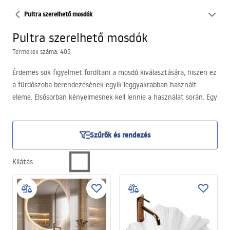
Pultra szerelhető mosdók
Pultra szerelhető mosdók
Termékek száma: 405
Érdemes sok figyelmet fordítani a mosdó kiválasztására, hiszen ez
a fürdőszoba berendezésének egyik leggyakrabban használt
eleme. Elsősorban kényelmesnek kell lennie a használat során. Egy
egyszerűnek tűnő mosdó azonban esztétikailag is fontos része
lehet a berendezésnek, sőt különleges dísze is válhat a belső
térnek. Mindez attól függ, milyen mintát választasz. A Rea
Szűrők és rendezés
kínálatában többek között rendkívül elegáns ráépíthető mosdók
találhatók, amelyek egyre gyakrabban kerülnek választásra
Kilátás
:
stílusos helyiségekbe. Ez a funkcionalitás és különleges elegancia
tökéletes kombinációja, amely díszítheti is a fürdőszobádat!