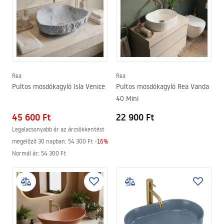
Rea
Rea
Pultos mosdókagyló Isla Venice
Pultos mosdókagyló Rea Vanda
40 Mini
45 600 Ft
22 900 Ft
Legalacsonyabb ár az árcsökkentést
megelőző 30 napban:
54 300 Ft
-
16
%
Normál ár
:
54 300 Ft