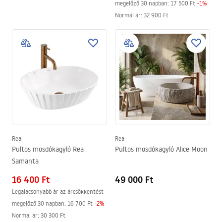
megelőző 30 napban:
17 500 Ft
-
1
%
Normál ár
:
32 900 Ft
Rea
Rea
Pultos mosdókagyló Rea
Pultos mosdókagyló Alice Moon
Samanta
16 400 Ft
49 000 Ft
Legalacsonyabb ár az árcsökkentést
megelőző 30 napban:
16 700 Ft
-
2
%
Normál ár
:
30 300 Ft