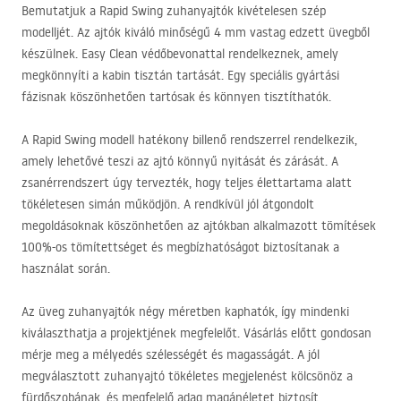
Bemutatjuk a Rapid Swing zuhanyajtók kivételesen szép
modelljét. Az ajtók kiváló minőségű 4 mm vastag edzett üvegből
készülnek. Easy Clean védőbevonattal rendelkeznek, amely
megkönnyíti a kabin tisztán tartását. Egy speciális gyártási
fázisnak köszönhetően tartósak és könnyen tisztíthatók.
A Rapid Swing modell hatékony billenő rendszerrel rendelkezik,
amely lehetővé teszi az ajtó könnyű nyitását és zárását. A
zsanérrendszert úgy tervezték, hogy teljes élettartama alatt
tökéletesen simán működjön. A rendkívül jól átgondolt
megoldásoknak köszönhetően az ajtókban alkalmazott tömítések
100%-os tömítettséget és megbízhatóságot biztosítanak a
használat során.
Az üveg zuhanyajtók négy méretben kaphatók, így mindenki
kiválaszthatja a projektjének megfelelőt. Vásárlás előtt gondosan
mérje meg a mélyedés szélességét és magasságát. A jól
megválasztott zuhanyajtó tökéletes megjelenést kölcsönöz a
fürdőszobának, és megfelelő adag magánéletet biztosít.