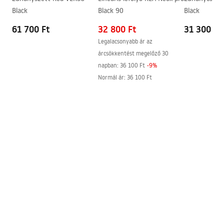
Black
Black 90
Black
Profilok kivitele
fekete
61 700 Ft
32 800 Ft
31 300 Ft
A profilok állítása
985 - 1005 mm
Legalacsonyabb ár az
Tömítékkészlet a csomagban
Igen
árcsökkentést megelőző 30
Zuhanytálca nélkül is
Igen
napban:
36 100 Ft
-
9
%
felszerelhető
Normál ár
:
36 100 Ft
Garancia
24 Hónap