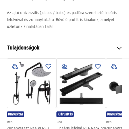
Az ajtó univerzális (jobbos / balos) és padlóra szerelhető lineáris
lefolyóval és zuhanytálcára. Bővülő profilt is kínálunk, amelyet
üzletünk kínálatában talál.
Tulajdonságok
Az ajtó nyitásának módja
Összecsukható
Az ajtó mérete
100
Az ajtó iránya
Univerzális
Üvegvastagság
4 mm
A zuhanyajtó magassága
195
cm
Profil anyaga
Alumínium
Kiárusítás
Kiárusítás
Kiárusítás
Tartó anyaga
Sárgaréz
Rea
Rea
Rea
Easy Clean bevonat
igen
Zuhanyszett Rea VERSO
Lineáris lefolyó REA Neox pro
Zuhanycsapt