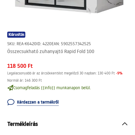
Kiárusítás
SKU
:
REA-K6420
ID
:
4220
EAN
:
5902557342525
Összecsukható zuhanyajtó Rapid Fold 100
118 500 Ft
-
9
%
Legalacsonyabb ár az árcsökkentést megelőző 30 napban:
130 400 Ft
Normál ár
:
146 300 Ft
Csomagfeladás {{info}} munkanapon belül.
Kérdezzen a termékről
Termékleírás