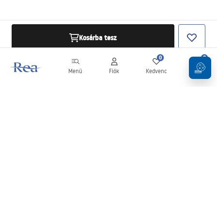
Kosárba tesz
0
0
Menü
Fiók
Kedvenc
Kosár
Hírlevél
Legyen naprakész az újdonságokkal és akciókkal!
Feliratkozás
Adatai megadásával és megerősítésével hozzájárul a hírlevél