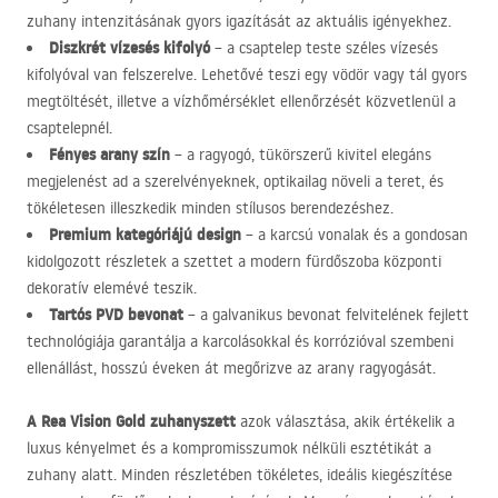
zuhany intenzitásának gyors igazítását az aktuális igényekhez.
Diszkrét vízesés kifolyó
– a csaptelep teste széles vízesés
kifolyóval van felszerelve. Lehetővé teszi egy vödör vagy tál gyors
megtöltését, illetve a vízhőmérséklet ellenőrzését közvetlenül a
csaptelepnél.
Fényes arany szín
– a ragyogó, tükörszerű kivitel elegáns
megjelenést ad a szerelvényeknek, optikailag növeli a teret, és
tökéletesen illeszkedik minden stílusos berendezéshez.
Premium kategóriájú design
– a karcsú vonalak és a gondosan
kidolgozott részletek a szettet a modern fürdőszoba központi
dekoratív elemévé teszik.
Tartós
PVD
bevonat
– a galvanikus bevonat felvitelének fejlett
technológiája garantálja a karcolásokkal és korrózióval szembeni
ellenállást, hosszú éveken át megőrizve az arany ragyogását.
A Rea Vision Gold zuhanyszett
azok választása, akik értékelik a
luxus kényelmet és a kompromisszumok nélküli esztétikát a
zuhany alatt. Minden részletében tökéletes, ideális kiegészítése