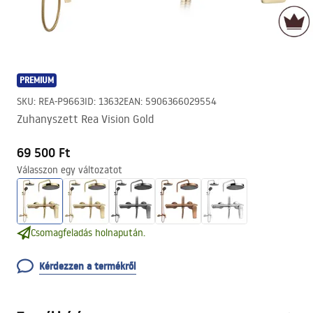
PREMIUM
SKU
:
REA-P9663
ID
:
13632
EAN
:
5906366029554
Zuhanyszett Rea Vision Gold
69 500 Ft
Válasszon egy változatot
Csomagfeladás holnapután.
Kérdezzen a termékről