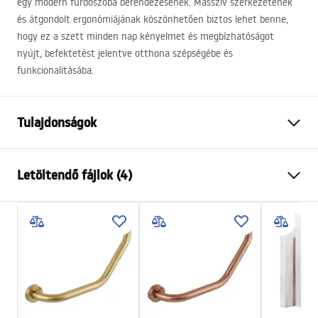
egy modern fürdőszoba berendezésének. Masszív szerkezetének
és átgondolt ergonómiájának köszönhetően biztos lehet benne,
hogy ez a szett minden nap kényelmet és megbízhatóságot
nyújt, befektetést jelentve otthona szépségébe és
funkcionalitásába.
Tulajdonságok
Szín
Arany
Letöltendő fájlok (4)
Anyag
Sárgaréz, ABS
Csaptelep típusa
Egykaros
Biztonsági információk
Felszerelés
Külső
Safety_Information_Shower_set.pdf
Magasságállítás
Igen
Min. magasság
805
mm
Garanciális feltételek
Max. magasság
1145
mm
Warranty_Terms_and_Conditions_Faucets_-_5.pdf