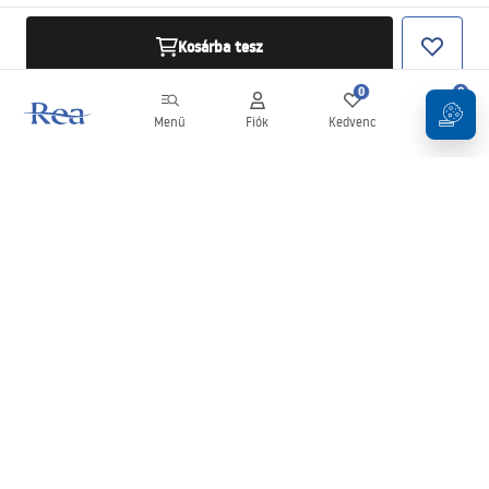
Kosárba tesz
0
0
Menü
Fiók
Kedvenc
Kosár
Hírlevél
Legyen naprakész az újdonságokkal és akciókkal!
Feliratkozás
Adatai megadásával és megerősítésével hozzájárul a hírlevél
fogadásához az
Általános Szerződési Feltételekben