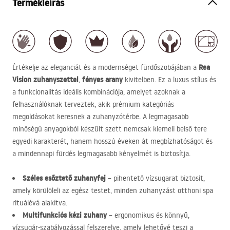
Termékleírás
Rea
Értékelje az eleganciát és a modernséget fürdőszobájában a
Vision zuhanyszettel
fényes arany
,
kivitelben. Ez a luxus stílus és
a funkcionalitás ideális kombinációja, amelyet azoknak a
felhasználóknak terveztek, akik prémium kategóriás
megoldásokat keresnek a zuhanyzótérbe. A legmagasabb
minőségű anyagokból készült szett nemcsak kiemeli belső tere
egyedi karakterét, hanem hosszú éveken át megbízhatóságot és
a mindennapi fürdés legmagasabb kényelmét is biztosítja.
Széles esőztető zuhanyfej
– pihentető vízsugarat biztosít,
amely körülöleli az egész testet, minden zuhanyzást otthoni spa
rituálévá alakítva.
Multifunkciós kézi zuhany
– ergonomikus és könnyű,
vízsugár-szabályozással felszerelve, amely lehetővé teszi a