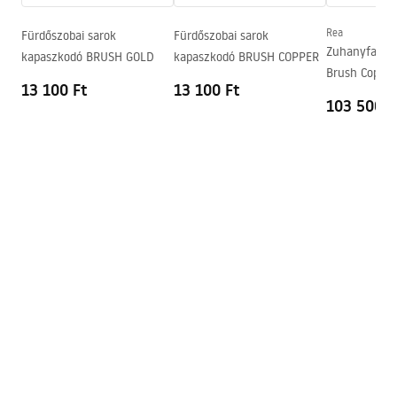
Kádkifolyó
Igen, forgatható
Nyomásszabályozás
Igen
Rea
Fürdőszobai sarok
Fürdőszobai sarok
Összeszerelési útmutató
Zuhanyfal R
kapaszkodó BRUSH GOLD
kapaszkodó BRUSH COPPER
Anti-Calc rendszer
Igen
shower_set.pdf
Brush Copper
Bevonási technológia
PVD
13 100 Ft
13 100 Ft
103 500 F
A vízcsatlakozások távolsága
150
mm
Pielęgnacja
Garancia
5 Év
Pielegnacja.pdf