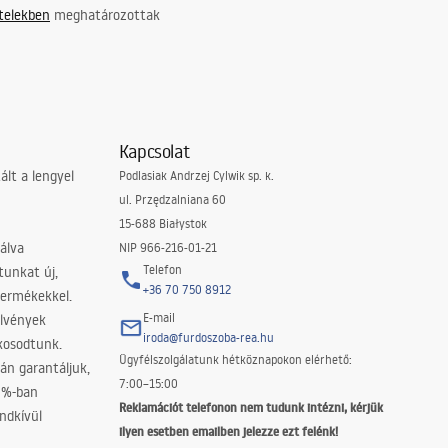
ételekben
meghatározottak
Kapcsolat
lt a lengyel
Podlasiak Andrzej Cylwik sp. k.
ul. Przędzalniana 60
15-688 Białystok
álva
NIP 966-216-01-21
Telefon
tunkat új,
+36 70 750 8912
termékekkel.
E-mail
elvények
iroda@furdoszoba-rea.hu
akosodtunk.
Ügyfélszolgálatunk hétköznapokon elérhető:
án garantáljuk,
7:00–15:00
0%-ban
Reklamációt telefonon nem tudunk intézni, kérjük
ndkívül
ilyen esetben emailben jelezze ezt felénk!