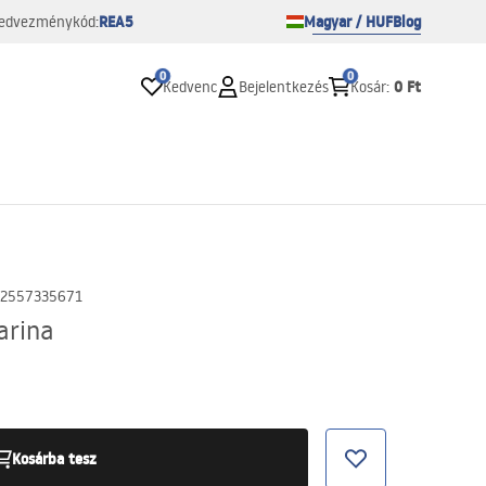
REA5
Magyar / HUF
Blog
edvezménykód:
0
0
0 Ft
Kedvenc
Bejelentkezés
Kosár
:
2557335671
arina
Kosárba tesz