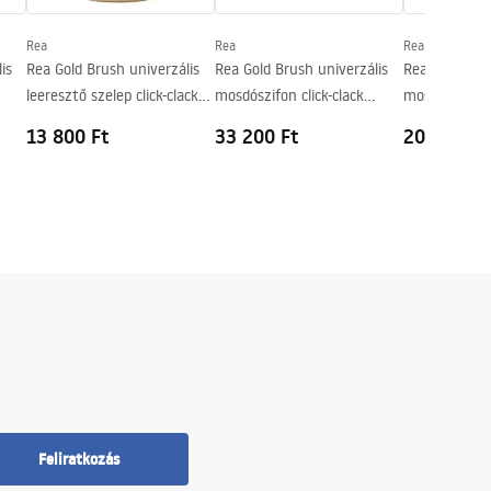
Rea
Rea
Rea
is
Rea Gold Brush univerzális
Rea Gold Brush univerzális
Rea Chrom un
leeresztő szelep click-clack
mosdószifon click-clack
mosdószifon c
rendszerrel
leeresztő szeleppel
leeresztő sze
13 800 Ft
33 200 Ft
20 900 Ft
Feliratkozás