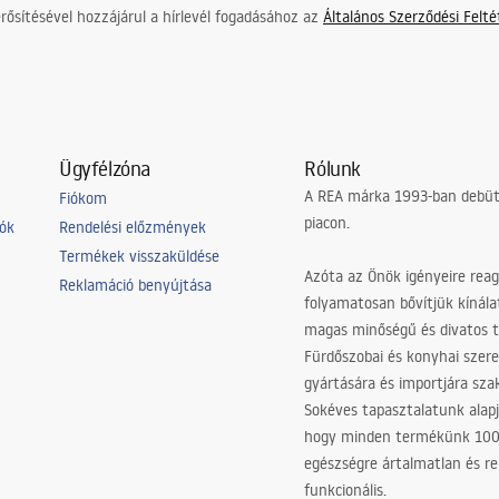
ősítésével hozzájárul a hírlevél fogadásához az
Általános Szerződési Felt
Ügyfélzóna
Rólunk
A REA márka 1993-ban debütá
Fiókom
piacon.
iók
Rendelési előzmények
Termékek visszaküldése
Azóta az Önök igényeire reag
Reklamáció benyújtása
folyamatosan bővítjük kínála
magas minőségű és divatos 
Fürdőszobai és konyhai szer
gyártására és importjára sz
Sokéves tapasztalatunk alapj
hogy minden termékünk 10
egészségre ártalmatlan és re
funkcionális.