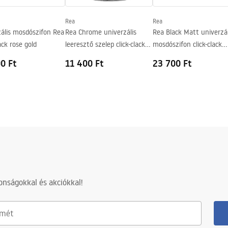
Rea
Rea
zális mosdószifon Rea
Rea Chrome univerzális
Rea Black Matt univerzál
lack rose gold
leeresztő szelep click-clack
mosdószifon click-clack
rendszerrel
leeresztő szeleppel
0 Ft
11 400 Ft
23 700 Ft
nságokkal és akciókkal!