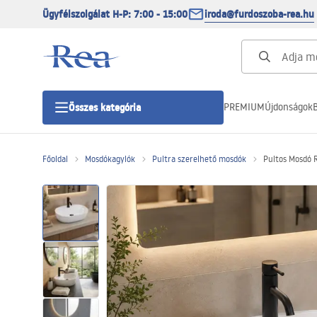
Ügyfélszolgálat H-P: 7:00 - 15:00
iroda@furdoszoba-rea.hu
PREMIUM
Újdonságok
B
Összes kategória
Főoldal
Mosdókagylók
Pultra szerelhető mosdók
Pultos Mosdó 
Zuhanykabinok
Zuhanyajtó
Zuhanytálcák
Zuhanylefolyók