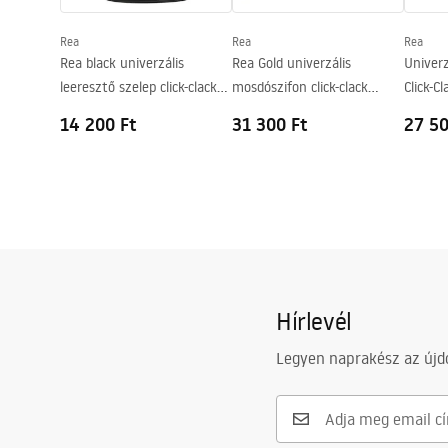
Csaptelep szerelési lyuk
Igen
Rea
Rea
Rea
Túlfolyónyílás
Nem
Rea black univerzális
Rea Gold univerzális
Univer
leeresztő szelep click-clack
mosdószifon click-clack
Click-C
rendszerrel
leeresztő szeleppel
14 200 Ft
31 300 Ft
27 50
Hírlevél
Legyen naprakész az újdo