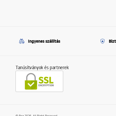
Ingyenes szállítás
Biz
Tanúsítványok és partnerek
©
Rea
2026
. All Right Reserved.