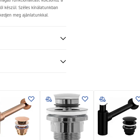
agas funkcionalitást kölcsönöz a
l készül. Széles kínálatunkban
rkedjen meg ajánlatunkkal.
ezett
ciális feltételek
nty_Terms_and_Conditions_
_-_5.pdf