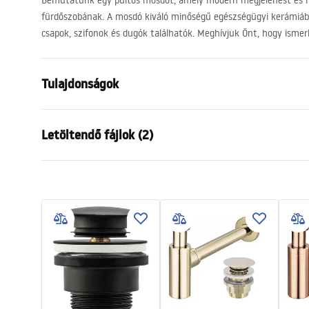
Bemutatunk egy pultos mosdót, amely modern megjelenést és m
fürdőszobának. A mosdó kiváló minőségű egészségügyi kerámiábó
csapok, szifonok és dugók találhatók. Meghívjuk Önt, hogy isme
Tulajdonságok
Felszerelés
Pultra hely
Letöltendő fájlok (2)
Anyag
Kerámia
Szín
Fehér
Garan
Kivitel
Fényes
Telepítési utasítások
Warra
Basin.pdf
Hosszúság
500
mm
Basins
Szélesség
385
mm
Magasság
120
mm
Mélység
80
mm
Forma
Ovális