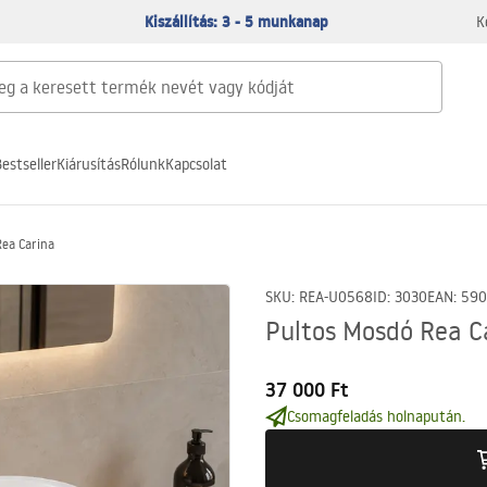
Kiszállítás: 3 - 5 munkanap
K
estseller
Kiárusítás
Rólunk
Kapcsolat
Rea Carina
SKU
:
REA-U0568
ID
:
3030
EAN
:
590
Pultos Mosdó Rea C
37 000 Ft
Csomagfeladás holnapután.