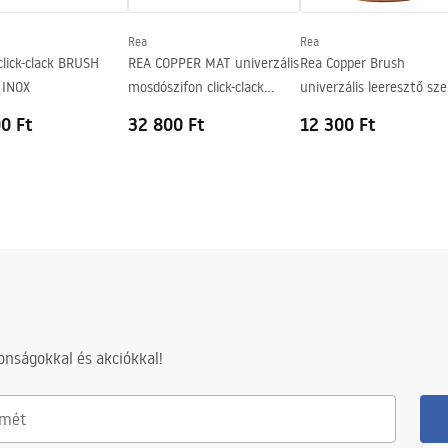
Rea
Rea
click-clack BRUSH
REA COPPER MAT univerzális
Rea Copper Brush
 INOX
mosdószifon click-clack
univerzális leeresztő sze
leeresztő szeleppel
click-clack rendszerrel
0 Ft
32 800 Ft
12 300 Ft
nságokkal és akciókkal!