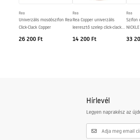
Csaptelep szerelési lyuk
Nem
Rea
Rea
Rea
Túlfolyónyílás
Nem
Univerzális mosdószifon Rea
Rea Copper univerzális
Szifon 
Click-Clack Copper
leeresztő szelep click-clack
NICKLE
rendszerrel
26 200 Ft
14 200 Ft
33 20
Hírlevél
Legyen naprakész az újdo