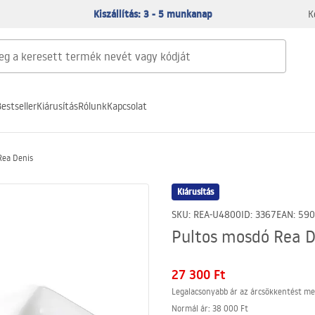
Kiszállítás: 3 - 5 munkanap
K
estseller
Kiárusítás
Rólunk
Kapcsolat
Rea Denis
Kiárusítás
SKU
:
REA-U4800
ID
:
3367
EAN
:
590
Pultos mosdó Rea D
27 300 Ft
Legalacsonyabb ár az árcsökkentést me
Normál ár
:
38 000 Ft