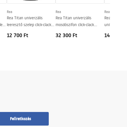
Rea
Rea
Rea
Rea Titan univerzális
Rea Titan univerzális
Rea Brush Ni
lep
leeresztő szelep click-clack
mosdószifon click-clack
univerzális l
rendszerrel
leeresztő szeleppel
click-clack re
12 700 Ft
32 300 Ft
14 200 Ft
Feliratkozás