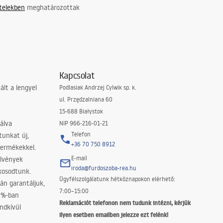
ételekben
meghatározottak
Kapcsolat
lt a lengyel
Podlasiak Andrzej Cylwik sp. k.
ul. Przędzalniana 60
15-688 Białystok
álva
NIP 966-216-01-21
Telefon
tunkat új,
+36 70 750 8912
termékekkel.
E-mail
elvények
iroda@furdoszoba-rea.hu
akosodtunk.
Ügyfélszolgálatunk hétköznapokon elérhető:
án garantáljuk,
7:00–15:00
0%-ban
Reklamációt telefonon nem tudunk intézni, kérjük
ndkívül
ilyen esetben emailben jelezze ezt felénk!