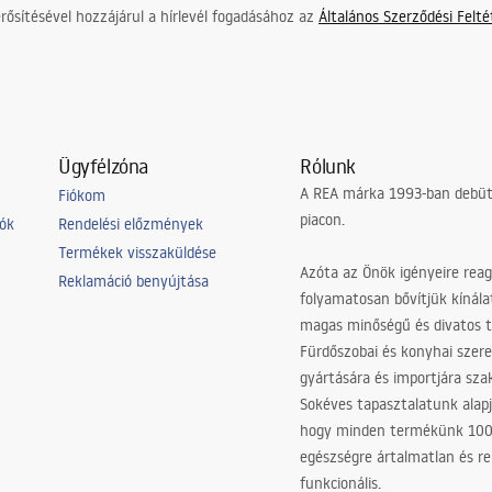
ősítésével hozzájárul a hírlevél fogadásához az
Általános Szerződési Felt
Ügyfélzóna
Rólunk
A REA márka 1993-ban debütá
Fiókom
piacon.
iók
Rendelési előzmények
Termékek visszaküldése
Azóta az Önök igényeire reag
Reklamáció benyújtása
folyamatosan bővítjük kínála
magas minőségű és divatos 
Fürdőszobai és konyhai szer
gyártására és importjára sz
Sokéves tapasztalatunk alapj
hogy minden termékünk 10
egészségre ártalmatlan és re
funkcionális.