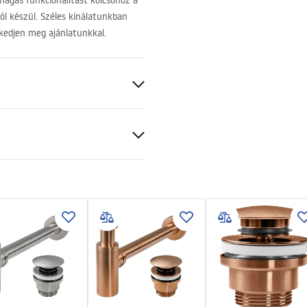
agas funkcionalitást kölcsönöz a
l készül. Széles kínálatunkban
rkedjen meg ajánlatunkkal.
ezett
ciális feltételek
nty_Terms_and_Conditions_
_-_5.pdf
akú