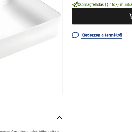
Csomagfeladás {{info}} munka
Kérdezzen a termékről