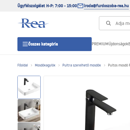
Ügyfélszolgálat H-P: 7:00 - 15:00
iroda@furdoszoba-rea.hu
PREMIUM
Újdonságok
B
Összes kategória
Főoldal
Mosdókagylók
Pultra szerelhető mosdók
Pultos mosdó 
Zuhanykabinok
Zuhanyajtó
Zuhanytálcák
Zuhanylefolyók