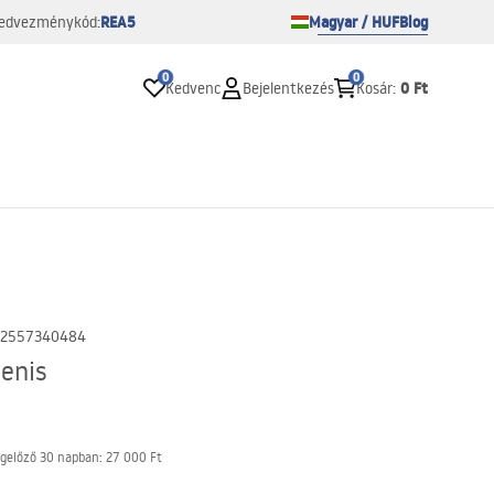
REA5
Magyar / HUF
Blog
edvezménykód:
0
0
0 Ft
Kedvenc
Bejelentkezés
Kosár
:
2557340484
enis
gelőző 30 napban:
27 000 Ft