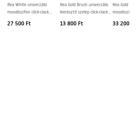
Rea White univerzális
Rea Gold Brush univerzális
Rea Gold Brus
Csaptelep szerelési lyuk
Igen
mosdószifon click-clack
leeresztő szelep click-clack
mosdószifon c
Túlfolyónyílás
Igen
leeresztő szeleppel
rendszerrel
leeresztő sze
27 500 Ft
13 800 Ft
33 200 Ft