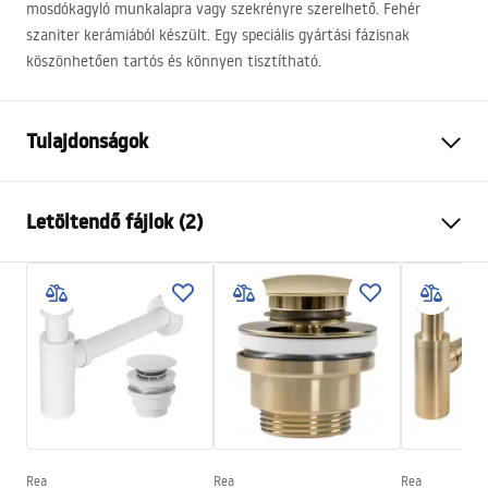
mosdókagyló munkalapra vagy szekrényre szerelhető. Fehér
szaniter kerámiából készült. Egy speciális gyártási fázisnak
köszönhetően tartós és könnyen tisztítható.
Tulajdonságok
Felszerelés
Pultra helyezett
Letöltendő fájlok (2)
Anyag
Kerámia
Szín
Fehér
Telepítési utasítások
Kivitel
Fényes
Basin.pdf
Hosszúság
590
mm
Szélesség
435
mm
Garanciális feltételek
Magasság
125
mm
Warranty_Terms_and_Conditions_Basins_-_5.pdf
Mélység
85
mm
Forma
Téglalap alakú
Rea
Rea
Rea