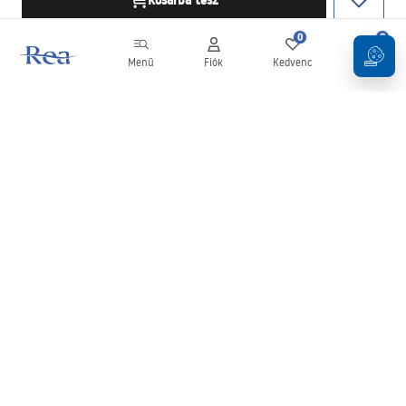
Kosárba tesz
0
0
Menü
Fiók
Kedvenc
Kosár
Hírlevél
Legyen naprakész az újdonságokkal és akciókkal!
Feliratkozás
Adatai megadásával és megerősítésével hozzájárul a hírlevél
fogadásához az
Általános Szerződési Feltételekben
meghatározottak szerint.