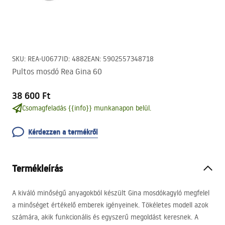
SKU
:
REA-U0677
ID
:
4882
EAN
:
5902557348718
Pultos mosdó Rea Gina 60
38 600 Ft
Csomagfeladás {{info}} munkanapon belül.
Kérdezzen a termékről
Termékleírás
A kiváló minőségű anyagokból készült Gina mosdókagyló megfelel
a minőséget értékelő emberek igényeinek. Tökéletes modell azok
számára, akik funkcionális és egyszerű megoldást keresnek. A