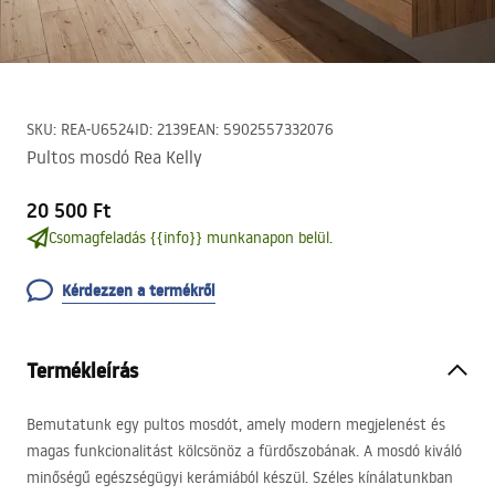
SKU
:
REA-U6524
ID
:
2139
EAN
:
5902557332076
Pultos mosdó Rea Kelly
20 500 Ft
Csomagfeladás {{info}} munkanapon belül.
Kérdezzen a termékről
Termékleírás
Bemutatunk egy pultos mosdót, amely modern megjelenést és
magas funkcionalitást kölcsönöz a fürdőszobának. A mosdó kiváló
minőségű egészségügyi kerámiából készül. Széles kínálatunkban