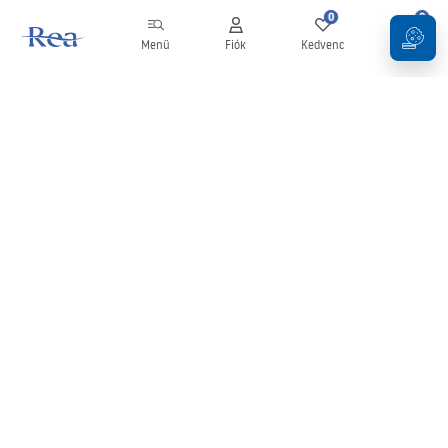
0
0
Menü
Fiók
Kedvenc
Kosár
Hírlevél
Legyen naprakész az újdonságokkal és akciókkal!
Feliratkozás
Adatai megadásával és megerősítésével hozzájárul a hírlevél
fogadásához az
Általános Szerződési Feltételekben
meghatározottak szerint.