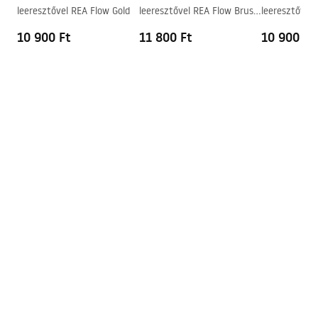
leeresztővel REA Flow Gold
leeresztővel REA Flow Brush
leeresztővel 
Túlfolyónyílás
Nem
Gold
10 900 Ft
11 800 Ft
10 900 Ft