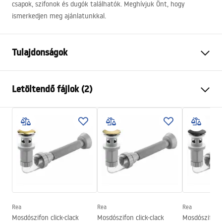
csapok, szifonok és dugók találhatók. Meghívjuk Önt, hogy
ismerkedjen meg ajánlatunkkal.
Tulajdonságok
Felszerelés
Pultra helyezett
Letöltendő fájlok (2)
Anyag
Kerámia
Szín
Fehér
Telepítési utasítások
Kivitel
Fényes
Basin.pdf
Hosszúság
490
mm
Szélesség
380
mm
Garanciális feltételek
Magasság
135
mm
Warranty_Terms_and_Conditions_Basins_-_5.pdf
Mélység
110
mm
Forma
Téglalap alakú
Rea
Rea
Rea
Mosdószifon click-clack
Mosdószifon click-clack
Mosdószifon c
Csaptelep szerelési lyuk
Igen