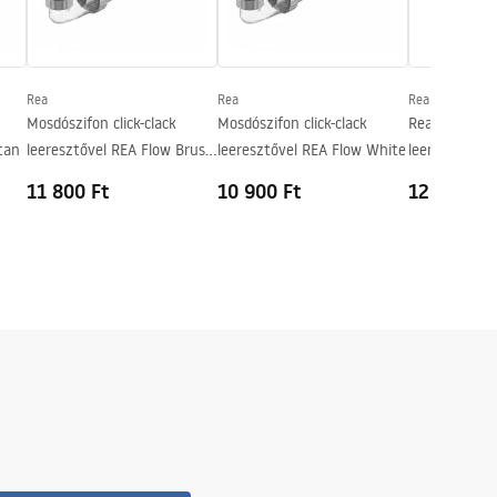
Rea
Rea
Rea
Mosdószifon click-clack
Mosdószifon click-clack
Rea Titan uni
tan
leeresztővel REA Flow Brush
leeresztővel REA Flow White
leeresztő szel
Copper
rendszerrel
11 800 Ft
10 900 Ft
12 700 Ft