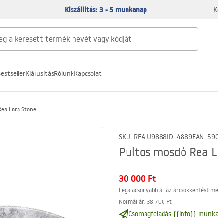
Kiszállítás: 3 - 5 munkanap
K
estseller
Kiárusítás
Rólunk
Kapcsolat
Rea Lara Stone
SKU
:
REA-U9888
ID
:
4889
EAN
:
59
Pultos mosdó Rea L
30 000 Ft
Legalacsonyabb ár az árcsökkentést me
Normál ár
:
38 700 Ft
Csomagfeladás {{info}} munka