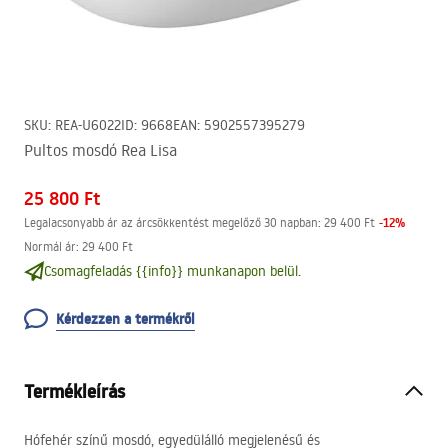
SKU
:
REA-U6022
ID
:
9668
EAN
:
5902557395279
Pultos mosdó Rea Lisa
25 800 Ft
-
12
%
Legalacsonyabb ár az árcsökkentést megelőző 30 napban:
29 400 Ft
Normál ár
:
29 400 Ft
Csomagfeladás {{info}} munkanapon belül.
Kérdezzen a termékről
Termékleírás
Hófehér színű mosdó, egyedülálló megjelenésű és