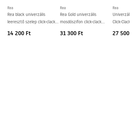
Forma
Ovális
Rea
Rea
Rea
Rea black univerzális
Rea Gold univerzális
Univerzális 
Csaptelep szerelési lyuk
Nem
leeresztő szelep click-clack
mosdószifon click-clack
Click-Clack ro
Túlfolyónyílás
Nem
rendszerrel
leeresztő szeleppel
14 200 Ft
31 300 Ft
27 500 Ft