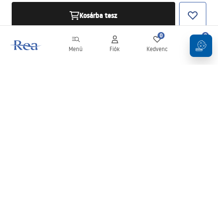
Kosárba tesz
0
0
Menü
Fiók
Kedvenc
Kosár
Hírlevél
Legyen naprakész az újdonságokkal és akciókkal!
Feliratkozás
Adatai megadásával és megerősítésével hozzájárul a hírlevél
fogadásához az
Általános Szerződési Feltételekben
meghatározottak szerint.