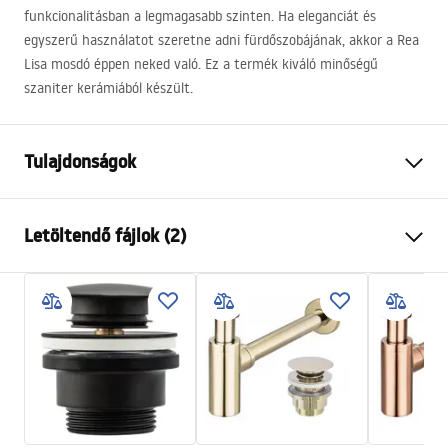
funkcionalitásban a legmagasabb szinten. Ha eleganciát és
egyszerű használatot szeretne adni fürdőszobájának, akkor a Rea
Lisa mosdó éppen neked való. Ez a termék kiváló minőségű
szaniter kerámiából készült.
Tulajdonságok
Felszerelés
Pultra helyezett
Letöltendő fájlok (2)
Anyag
Kerámia
Szín
Fehér
Telepítési utasítások
Kivitel
Fényes
Basin.pdf
Hosszúság
490
mm
Szélesség
350
mm
Garanciális feltételek
Magasság
140
mm
Warranty_Terms_and_Conditions_Basins_-_5.pdf
Mélység
100
mm