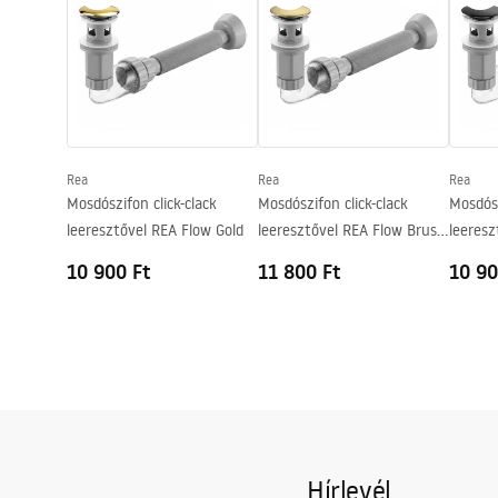
Szélesség
380
mm
Magasság
105
mm
Mélység
80
mm
Forma
Ovális
Csaptelep szerelési lyuk
Igen
Rea
Rea
Rea
Túlfolyónyílás
Nem
Mosdószifon click-clack
Mosdószifon click-clack
Mosdósz
leeresztővel REA Flow Gold
leeresztővel REA Flow Brush
leeresz
Gold
10 900 Ft
11 800 Ft
10 90
Hírlevél