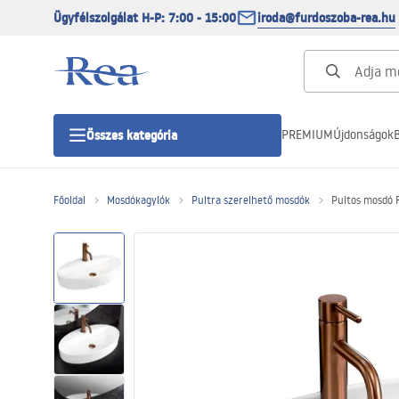
Ügyfélszolgálat H-P: 7:00 - 15:00
iroda@furdoszoba-rea.hu
PREMIUM
Újdonságok
B
Összes kategória
Főoldal
Mosdókagylók
Pultra szerelhető mosdók
Pultos mosdó 
Zuhanykabinok
Zuhanyajtó
Zuhanytálcák
Zuhanylefolyók