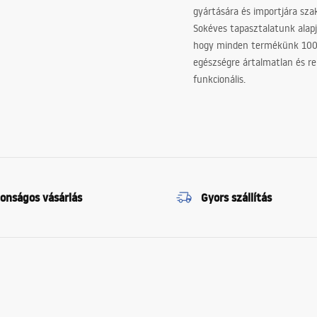
gyártására és importjára sz
Sokéves tapasztalatunk alapj
hogy minden termékünk 10
egészségre ártalmatlan és re
funkcionális.
tonságos vásárlás
Gyors szállítás