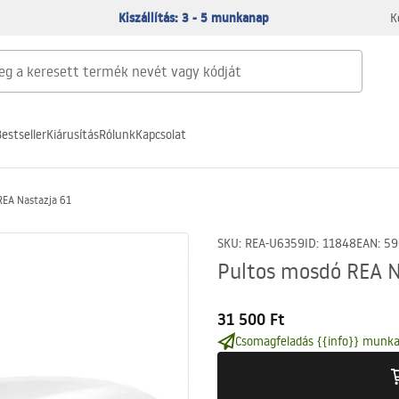
Kiszállítás: 3 - 5 munkanap
K
estseller
Kiárusítás
Rólunk
Kapcsolat
REA Nastazja 61
SKU
:
REA-U6359
ID
:
11848
EAN
:
59
Pultos mosdó REA N
31 500 Ft
Csomagfeladás {{info}} munka