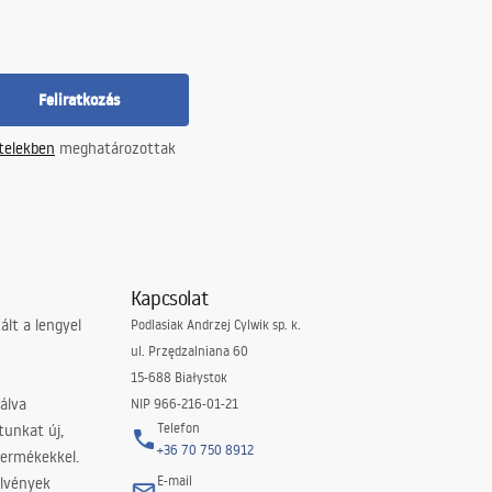
Feliratkozás
ételekben
meghatározottak
Kapcsolat
lt a lengyel
Podlasiak Andrzej Cylwik sp. k.
ul. Przędzalniana 60
15-688 Białystok
álva
NIP 966-216-01-21
Telefon
tunkat új,
+36 70 750 8912
termékekkel.
E-mail
elvények