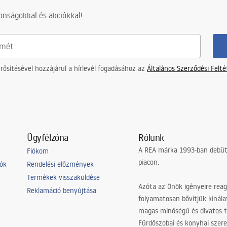
nságokkal és akciókkal!
ősítésével hozzájárul a hírlevél fogadásához az
Általános Szerződési Felt
Ügyfélzóna
Rólunk
A REA márka 1993-ban debütá
Fiókom
piacon.
iók
Rendelési előzmények
Termékek visszaküldése
Azóta az Önök igényeire reag
Reklamáció benyújtása
folyamatosan bővítjük kínála
magas minőségű és divatos 
Fürdőszobai és konyhai szer