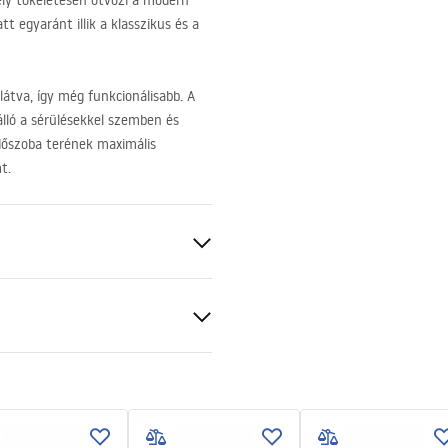
ely tökéletesen ötvözi a modern
t egyaránt illik a klasszikus és a
látva, így még funkcionálisabb. A
álló a sérülésekkel szemben és
rdőszoba terének maximális
t.
ezett
ciális feltételek
nty_Terms_and_Conditions_
_-_5.pdf