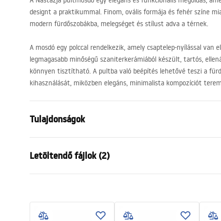
A Nastazja pultmosdó egy elegáns és funkcionális megoldás, am
designt a praktikummal. Finom, ovális formája és fehér színe miat
modern fürdőszobákba, melegséget és stílust adva a térnek.
A mosdó egy polccal rendelkezik, amely csaptelep-nyílással van el
legmagasabb minőségű szaniterkerámiából készült, tartós, ellen
könnyen tisztítható. A pultba való beépítés lehetővé teszi a fü
kihasználását, miközben elegáns, minimalista kompozíciót terem
Tulajdonságok
Felszerelés
Pultra hely
Letöltendő fájlok (2)
Anyag
Kerámia
Szín
Fehér
Garan
Kivitel
Fényes
Telepítési utasítások
Warra
Basin.pdf
Hosszúság
610
mm
Basins