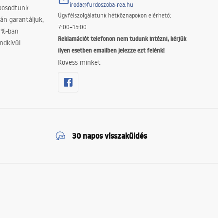
iroda@furdoszoba-rea.hu
akosodtunk.
Ügyfélszolgálatunk hétköznapokon elérhető:
án garantáljuk,
7:00–15:00
0%-ban
Reklamációt telefonon nem tudunk intézni, kérjük
ndkívül
ilyen esetben emailben jelezze ezt felénk!
Kövess minket
30 napos visszaküldés