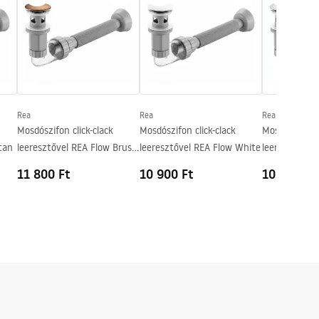
Rea
Rea
Rea
Mosdószifon click-clack
Mosdószifon click-clack
Mosdószifon c
tan
leeresztővel REA Flow Brush
leeresztővel REA Flow White
leeresztővel
Copper
Chrome
11 800 Ft
10 900 Ft
10 800 Ft