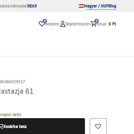
REA5
Magyar / HUF
Blog
edvezménykód:
0
0
0 Ft
Kedvenc
Bejelentkezés
Kosár
:
06366019517
astazja 61
napon belül.
Kosárba tesz