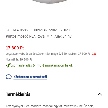
SKU
:
REA-U5063
ID
:
8892
EAN
:
5902557382965
Pultos mosdó REA Royal Mini Aiax Shiny
17 300 Ft
-
1
%
Legalacsonyabb ár az árcsökkentést megelőző 30 napban:
17 500 Ft
Normál ár
:
39 900 Ft
Csomagfeladás {{info}} munkanapon belül.
Kérdezzen a termékről
Termékleírás
Egy gyönyörű és modern mosdókagylót mutatunk be Önnek,