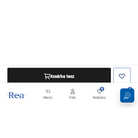
Kosárba tesz
0
0
Menü
Fiók
Kedvenc
Kosár
Hírlevél
Legyen naprakész az újdonságokkal és akciókkal!