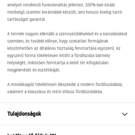
amelyet rendkívüli funkcionalitás jellemez. 100%-ban kiváló
minőségű szaniter kerámiából készült, ami hosszú évekig tartó
tartósságot garantál.
A termék nagyon ellenálló a szennyeződésekkel és a karcolásokkal
szemben, és további előnye, hogy szokatlan formájának
köszönhetően az általános tisztaság fenntartása egyszerű. Az
egyszerű forma tökéletesen kitölti a fürdőszoba bármely
helyiségét, miközben fenntartja a belső tér kifogástalan
megjelenését és esztétikáját.
A mosdókagyló tökéletesen illeszkedik a modern fürdőszobákba,
valamint a klasszikus és retro stílusú fürdőszobákba.
Tulajdonságok
Felszerelés
Pultra helyezett