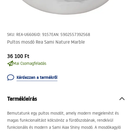
SKU
:
REA-U6606
ID
:
9157
EAN
:
5902557392568
Pultos mosdó Rea Sami Nature Marble
36 100 Ft
Mai Csomagfeladás
Kérdezzen a termékről
Termékleírás
Bemutatunk egy pultos mosdót, amely modern megjelenést és
magas funkcionalitást kölcsönöz a fürdőszobának, rendkívül
funkcionális és modern a Sami Aiax Shiny mosdó. A mosdókagyló