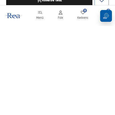
Kosárba tesz
0
0
Menü
Fiók
Kedvenc
Kosár
Hírlevél
Legyen naprakész az újdonságokkal és akciókkal!
Feliratkozás
Adatai megadásával és megerősítésével hozzájárul a hírlevél
fogadásához az
Általános Szerződési Feltételekben
meghatározottak szerint.