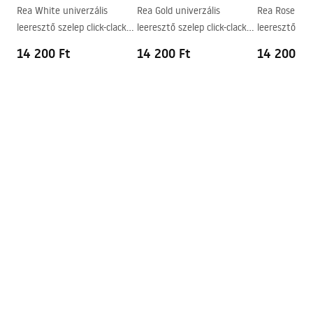
Rea White univerzális
Rea Gold univerzális
Rea Rose Gold
Csaptelep szerelési lyuk
Nem
leeresztő szelep click-clack
leeresztő szelep click-clack
leeresztő szel
Túlfolyónyílás
Nem
rendszerrel
rendszerrel
rendszerrel
14 200 Ft
14 200 Ft
14 200 Ft