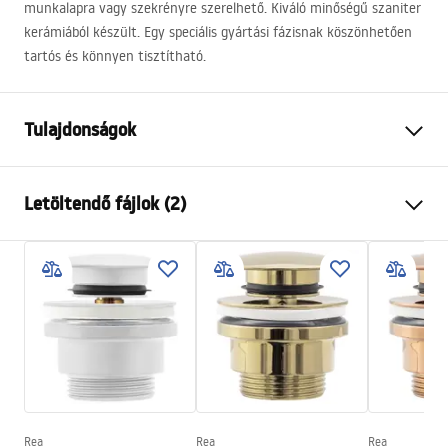
munkalapra vagy szekrényre szerelhető. Kiváló minőségű szaniter
kerámiából készült. Egy speciális gyártási fázisnak köszönhetően
tartós és könnyen tisztítható.
Tulajdonságok
Felszerelés
Pultra helyezett
Letöltendő fájlok (2)
Anyag
Kerámia
Szín
Kőhatás
Telepítési utasítások
Kivitel
Fényes
Basin.pdf
Hosszúság
355
mm
Szélesség
355
mm
Garanciális feltételek
Magasság
120
mm
Warranty_Terms_and_Conditions_Basins_-_5.pdf
Mélység
100
mm
Forma
Kerek
Rea
Rea
Rea