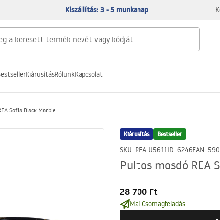
Kiszállítás: 3 - 5 munkanap
K
estseller
Kiárusítás
Rólunk
Kapcsolat
EA Sofia Black Marble
Kiárusítás
Bestseller
SKU
:
REA-U5611
ID
:
6246
EAN
:
590
Pultos mosdó REA S
28 700 Ft
Mai Csomagfeladás