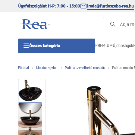
Ügyfélszolgálat H-P: 7:00 - 15:00
iroda@furdoszoba-rea.hu
PREMIUM
Újdonságok
B
Összes kategória
Főoldal
Mosdókagylók
Pultra szerelhető mosdók
Pultos mosdó R
Zuhanykabinok
Zuhanyajtó
Zuhanytálcák
Zuhanylefolyók