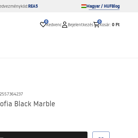
REA5
Magyar / HUF
Blog
edvezménykód:
0
0
0 Ft
Kedvenc
Bejelentkezés
Kosár
:
2557364237
ofia Black Marble