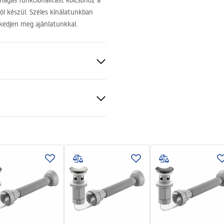
agas funkcionalitást kölcsönöz a
l készül. Széles kínálatunkban
rkedjen meg ajánlatunkkal.
ezett
ciális feltételek
nty_Terms_and_Conditions_
_-_5.pdf