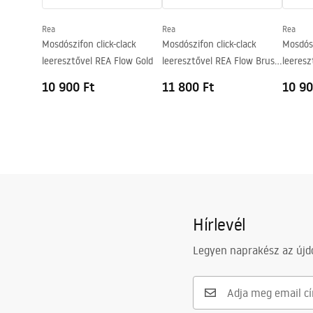
Csaptelep szerelési lyuk
Nem
Rea
Rea
Rea
Túlfolyónyílás
Nem
Mosdószifon click-clack
Mosdószifon click-clack
Mosdósz
leeresztővel REA Flow Gold
leeresztővel REA Flow Brush
leeresz
Gold
10 900 Ft
11 800 Ft
10 90
Hírlevél
Legyen naprakész az újdo