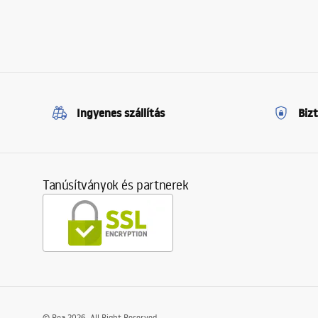
Ingyenes szállítás
Biz
Tanúsítványok és partnerek
©
Rea
2026
. All Right Reserved.