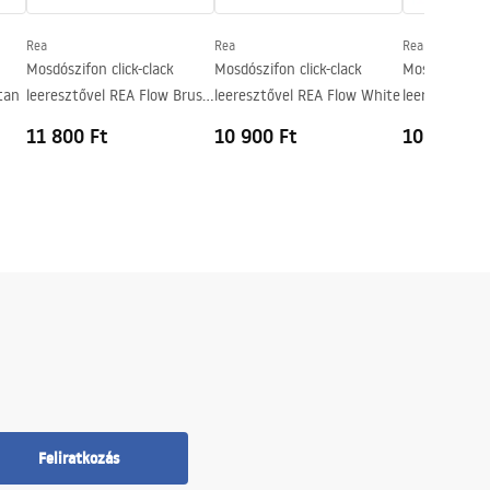
Rea
Rea
Rea
Mosdószifon click-clack
Mosdószifon click-clack
Mosdószifon c
tan
leeresztővel REA Flow Brush
leeresztővel REA Flow White
leeresztővel
Copper
Chrome
11 800 Ft
10 900 Ft
10 800 Ft
Feliratkozás