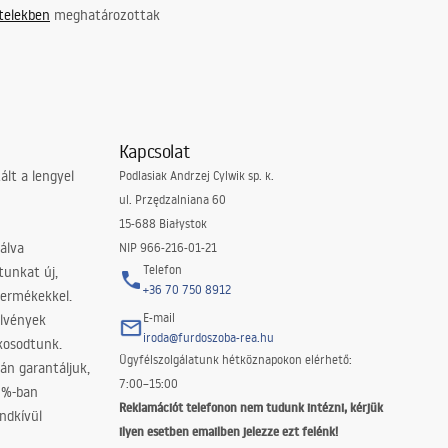
ételekben
meghatározottak
Kapcsolat
lt a lengyel
Podlasiak Andrzej Cylwik sp. k.
ul. Przędzalniana 60
15-688 Białystok
álva
NIP 966-216-01-21
Telefon
tunkat új,
+36 70 750 8912
termékekkel.
E-mail
elvények
iroda@furdoszoba-rea.hu
akosodtunk.
Ügyfélszolgálatunk hétköznapokon elérhető:
án garantáljuk,
7:00–15:00
0%-ban
Reklamációt telefonon nem tudunk intézni, kérjük
ndkívül
ilyen esetben emailben jelezze ezt felénk!