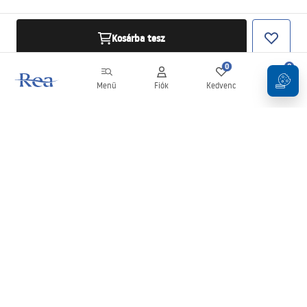
Kosárba tesz
0
0
Menü
Fiók
Kedvenc
Kosár
Hírlevél
Legyen naprakész az újdonságokkal és akciókkal!
Feliratkozás
Adatai megadásával és megerősítésével hozzájárul a hírlevél
fogadásához az
Általános Szerződési Feltételekben