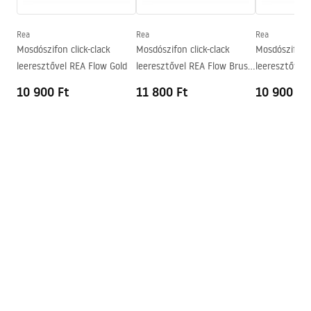
Mélység
105
mm
Forma
Téglalap alakú
Rea
Rea
Rea
Mosdószifon click-clack
Mosdószifon click-clack
Mosdószifon c
Csaptelep szerelési lyuk
Nem
leeresztővel REA Flow Gold
leeresztővel REA Flow Brush
leeresztővel 
Túlfolyónyílás
Nem
Gold
10 900 Ft
11 800 Ft
10 900 Ft