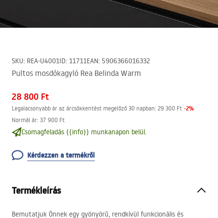
SKU
:
REA-U4001
ID
:
11711
EAN
:
5906366016332
Pultos mosdókagyló Rea Belinda Warm
28 800 Ft
-
2
%
Legalacsonyabb ár az árcsökkentést megelőző 30 napban:
29 300 Ft
Normál ár
:
37 900 Ft
Csomagfeladás {{info}} munkanapon belül.
Kérdezzen a termékről
Termékleírás
Bemutatjuk Önnek egy gyönyörű, rendkívül funkcionális és