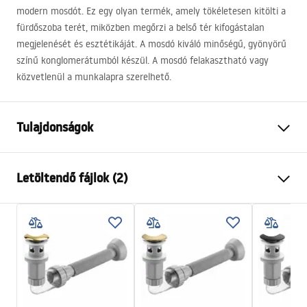
modern mosdót. Ez egy olyan termék, amely tökéletesen kitölti a
fürdőszoba terét, miközben megőrzi a belső tér kifogástalan
megjelenését és esztétikáját. A mosdó kiváló minőségű, gyönyörű
színű konglomerátumból készül. A mosdó felakasztható vagy
közvetlenül a munkalapra szerelhető.
Tulajdonságok
Felszerelés
Pultra helyezett
Letöltendő fájlok (2)
Anyag
Kerámia
Szín
Kőhatás
Telepítési utasítások
Kivitel
Matt
Basin.pdf
Hosszúság
465
mm
Szélesség
330
mm
Garanciális feltételek
Magasság
135
mm
Warranty_Terms_and_Conditions_Basins_-_5.pdf