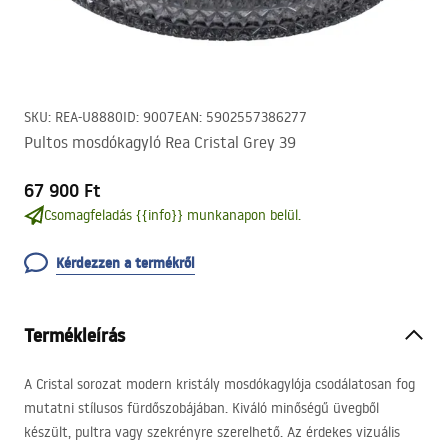
SKU
:
REA-U8880
ID
:
9007
EAN
:
5902557386277
Pultos mosdókagyló Rea Cristal Grey 39
67 900 Ft
Csomagfeladás {{info}} munkanapon belül.
Kérdezzen a termékről
Termékleírás
A Cristal sorozat modern kristály mosdókagylója csodálatosan fog
mutatni stílusos fürdőszobájában. Kiváló minőségű üvegből
készült, pultra vagy szekrényre szerelhető. Az érdekes vizuális