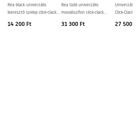
Rea black univerzális
Rea Gold univerzális
Univerzális 
Csaptelep szerelési lyuk
Nem
leeresztő szelep click-clack
mosdószifon click-clack
Click-Clack ro
Túlfolyónyílás
Nem
rendszerrel
leeresztő szeleppel
14 200 Ft
31 300 Ft
27 500 Ft