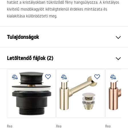
hatást a kristályokban tükröződő fény hangsúlyozza. A kristályos
kivitelű mosdókagylót kétségtelenül érdekes mintázata és
kialakítása különbözteti meg.
Tulajdonságok
Felszerelés
Pultra helyezett
Letöltendő fájlok (2)
Anyag
Edzett üveg
Szín
Szürke, Átlátszó
Telepítési utasítások
Kivitel
Fényes
Basin.pdf
Hosszúság
390
mm
Szélesség
390
mm
Garanciális feltételek
Magasság
115
mm
Warranty_Terms_and_Conditions_Basins_-_5.pdf
Mélység
95
mm
Forma
Kerek
Rea
Rea
Rea