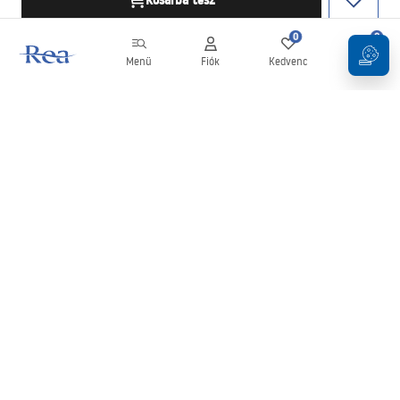
Kosárba tesz
0
0
Menü
Fiók
Kedvenc
Kosár
Hírlevél
Legyen naprakész az újdonságokkal és akciókkal!
Feliratkozás
Adatai megadásával és megerősítésével hozzájárul a hírlevél
fogadásához az
Általános Szerződési Feltételekben
meghatározottak szerint.