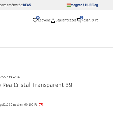
REA5
Magyar / HUF
Blog
edvezménykód:
0
0
0 Ft
Kedvenc
Bejelentkezés
Kosár
:
02557386284
 Rea Cristal Transparent 39
-
7
%
gelőző 30 napban:
60 100 Ft