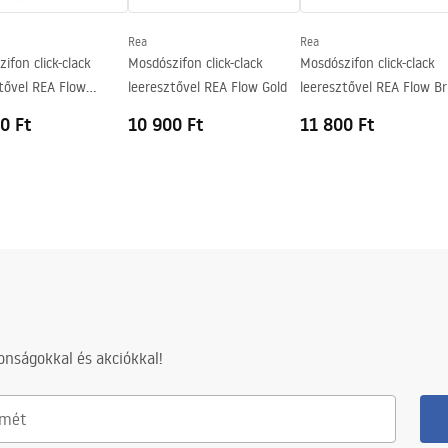
Rea
Rea
ifon click-clack
Mosdószifon click-clack
Mosdószifon click-clack
tővel REA Flow
leeresztővel REA Flow Gold
leeresztővel REA Flow B
e
Gold
0 Ft
10 900 Ft
11 800 Ft
nságokkal és akciókkal!