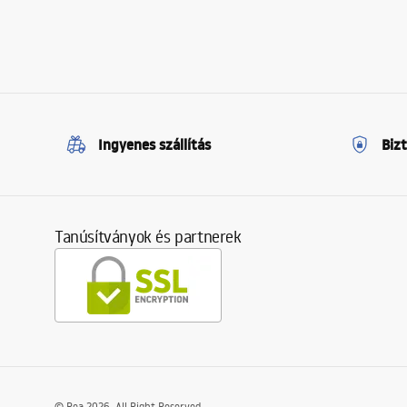
Ingyenes szállítás
Biz
Tanúsítványok és partnerek
©
Rea
2026
. All Right Reserved.