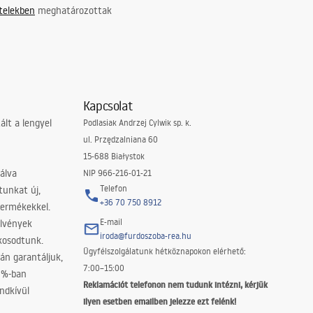
ételekben
meghatározottak
Kapcsolat
lt a lengyel
Podlasiak Andrzej Cylwik sp. k.
ul. Przędzalniana 60
15-688 Białystok
álva
NIP 966-216-01-21
Telefon
tunkat új,
+36 70 750 8912
termékekkel.
E-mail
elvények
iroda@furdoszoba-rea.hu
akosodtunk.
Ügyfélszolgálatunk hétköznapokon elérhető:
án garantáljuk,
7:00–15:00
0%-ban
Reklamációt telefonon nem tudunk intézni, kérjük
ndkívül
ilyen esetben emailben jelezze ezt felénk!