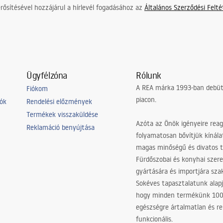
ősítésével hozzájárul a hírlevél fogadásához az
Általános Szerződési Felt
Ügyfélzóna
Rólunk
A REA márka 1993-ban debütá
Fiókom
piacon.
iók
Rendelési előzmények
Termékek visszaküldése
Azóta az Önök igényeire reag
Reklamáció benyújtása
folyamatosan bővítjük kínála
magas minőségű és divatos 
Fürdőszobai és konyhai szer
gyártására és importjára sz
Sokéves tapasztalatunk alapj
hogy minden termékünk 10
egészségre ártalmatlan és re
funkcionális.