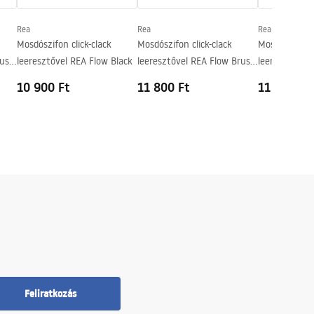
Rea
Rea
Rea
Mosdószifon click-clack
Mosdószifon click-clack
Mosdószifon c
rush
leeresztővel REA Flow Black
leeresztővel REA Flow Brush
leeresztővel 
Nickel
10 900 Ft
11 800 Ft
11 800 Ft
Feliratkozás