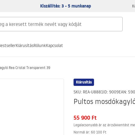
Kiszállítás: 3 - 5 munkanap
K
estseller
Kiárusítás
Rólunk
Kapcsolat
gyló Rea Cristal Transparent 39
Kiárusítás
SKU
:
REA-U8881
ID
:
9009
EAN
:
59
Pultos mosdókagyló
55 900 Ft
Legalacsonyabb ár az árcsökkentést me
Normál ár
:
60 100 Ft