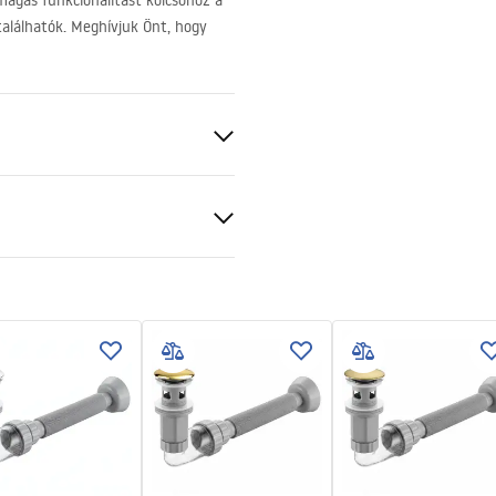
agas funkcionalitást kölcsönöz a
találhatók. Meghívjuk Önt, hogy
ezett
g
ciális feltételek
nty_Terms_and_Conditions_
_-_5.pdf