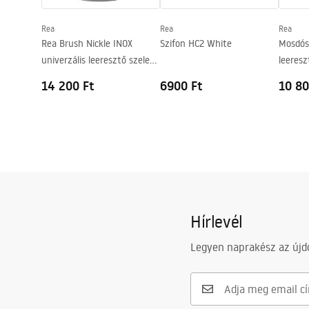
Csaptelep szerelési lyuk
Nem
Rea
Rea
Rea
Túlfolyónyílás
Nem
Rea Brush Nickle INOX
Szifon HC2 White
Mosdósz
univerzális leeresztő szelep
leeresz
click-clack rendszerrel
Chrom
14 200 Ft
6900 Ft
10 80
Hírlevél
Legyen naprakész az újdo