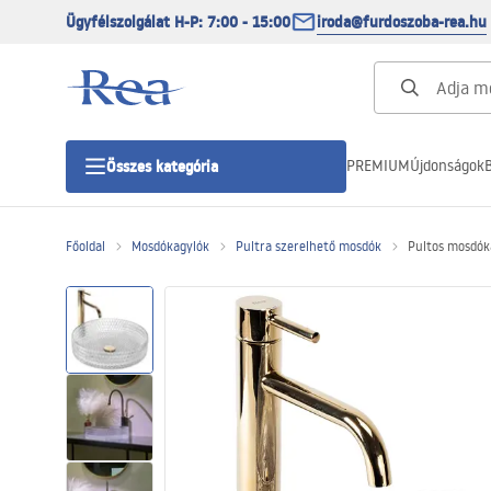
Ügyfélszolgálat H-P: 7:00 - 15:00
iroda@furdoszoba-rea.hu
PREMIUM
Újdonságok
B
Összes kategória
Főoldal
Mosdókagylók
Pultra szerelhető mosdók
Pultos mosdóka
Zuhanykabinok
Zuhanyajtó
Zuhanytálcák
Zuhanylefolyók