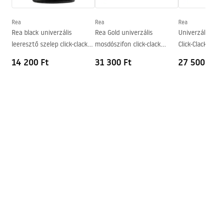
Mélység
100
mm
Forma
Ovális
Rea
Rea
Rea
Rea black univerzális
Rea Gold univerzális
Univerzális 
Csaptelep szerelési lyuk
Nem
leeresztő szelep click-clack
mosdószifon click-clack
Click-Clack ro
Túlfolyónyílás
Nem
rendszerrel
leeresztő szeleppel
14 200 Ft
31 300 Ft
27 500 Ft