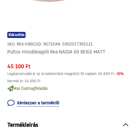
Kiárusítás
SKU
:
REA-U9661
ID
:
9675
EAN
:
5902557395521
Pultos mosdókagyló Rea NADIA 60 BEIGE MATT
45 100 Ft
-
30
%
Legalacsonyabb ár az árcsökkentést megelőző 30 napban:
64 600 Ft
Normál ár
:
64 600 Ft
Mai Csomagfeladás
Kérdezzen a termékről
Termékleírás