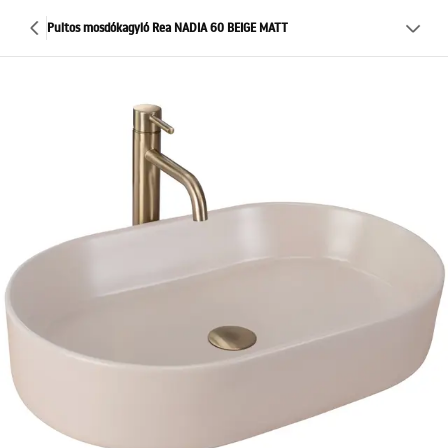
Pultos mosdókagyló Rea NADIA 60 BEIGE MATT