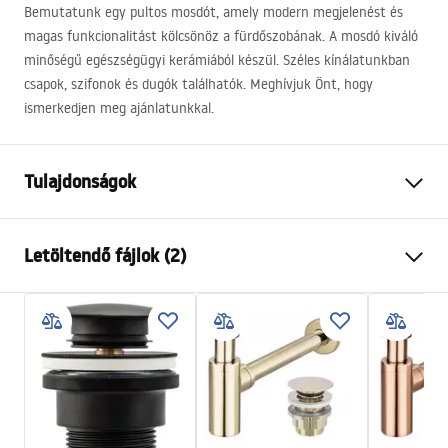
Bemutatunk egy pultos mosdót, amely modern megjelenést és
magas funkcionalitást kölcsönöz a fürdőszobának. A mosdó kiváló
minőségű egészségügyi kerámiából készül. Széles kínálatunkban
csapok, szifonok és dugók találhatók. Meghívjuk Önt, hogy
ismerkedjen meg ajánlatunkkal.
Tulajdonságok
Felszerelés
Pultra helyezett
Letöltendő fájlok (2)
Anyag
Kerámia
Szín
Bézs
Telepítési utasítások
Kivitel
Matt
Basin.pdf
Hosszúság
610
mm
Szélesség
385
mm
Garanciális feltételek
Magasság
120
mm
Warranty_Terms_and_Conditions_Basins_-_5.pdf