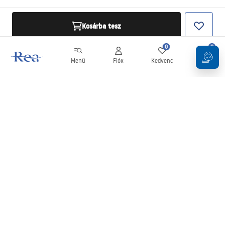
Kosárba tesz
0
0
Menü
Fiók
Kedvenc
Kosár
Hírlevél
Legyen naprakész az újdonságokkal és akciókkal!
Feliratkozás
Adatai megadásával és megerősítésével hozzájárul a hírlevél
fogadásához az
Általános Szerződési Feltételekben