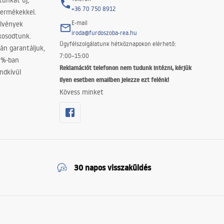
tunkat új,
+36 70 750 8912
termékekkel.
E-mail
elvények
iroda@furdoszoba-rea.hu
akosodtunk.
Ügyfélszolgálatunk hétköznapokon elérhető:
án garantáljuk,
7:00–15:00
0%-ban
Reklamációt telefonon nem tudunk intézni, kérjük
ndkívül
ilyen esetben emailben jelezze ezt felénk!
Kövess minket
30 napos visszaküldés