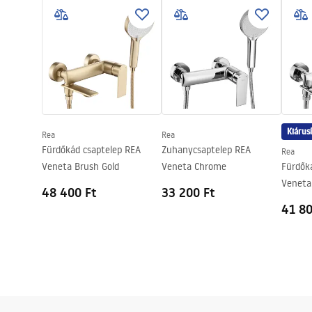
Pielęgnacja.pdf
Magasság
235
mm
Access
Garancia
24 Hónap
Kiárus
Rea
Rea
Fürdőkád csaptelep REA
Zuhanycsaptelep REA
Rea
Veneta Brush Gold
Veneta Chrome
Fürdők
Veneta
48 400 Ft
33 200 Ft
41 80