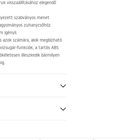
aruk visszaállításához elegendő
elyezett szabványos menet
 hagyományos zuhanycsőhöz
m igényli.
tás azok számára, akik megbízható
 vízsugár-funkciók, a tartós
ABS
ökéletesen illeszkedik bármilyen
ig.
BS
tó
ciális feltételek
nty_Terms_and_Conditions_