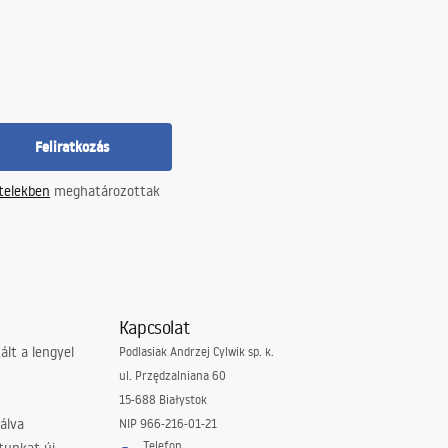
Feliratkozás
ételekben
meghatározottak
Kapcsolat
lt a lengyel
Podlasiak Andrzej Cylwik sp. k.
ul. Przędzalniana 60
15-688 Białystok
álva
NIP 966-216-01-21
Telefon