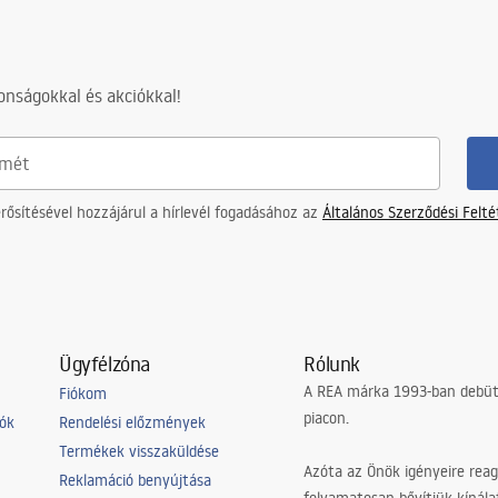
nságokkal és akciókkal!
ősítésével hozzájárul a hírlevél fogadásához az
Általános Szerződési Felt
Ügyfélzóna
Rólunk
A REA márka 1993-ban debütá
Fiókom
piacon.
iók
Rendelési előzmények
Termékek visszaküldése
Azóta az Önök igényeire reag
Reklamáció benyújtása