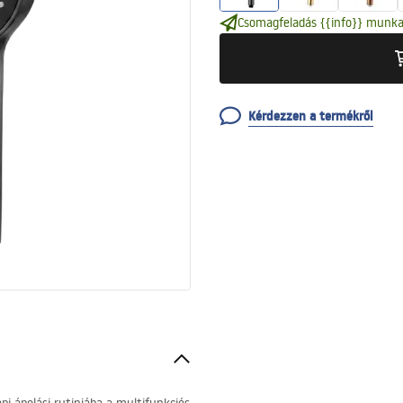
Csomagfeladás {{info}} munka
Kérdezzen a termékről