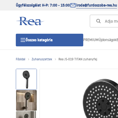
Ügyfélszolgálat H-P: 7:00 - 15:00
iroda@furdoszoba-rea.hu
PREMIUM
Újdonságok
B
Összes kategória
Főoldal
Zuhanyszettek
Rea JS-019 TITAN zuhanyfej
Zuhanykabinok
Zuhanyajtó
Zuhanytálcák
Zuhanylefolyók