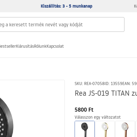
Kiszállítás: 3 - 5 munkanap
K
estseller
Kiárusítás
Rólunk
Kapcsolat
SKU
:
REA-07058
ID
:
13559
EAN
:
59
Rea JS-019 TITAN z
5800 Ft
Válasszon egy változatot