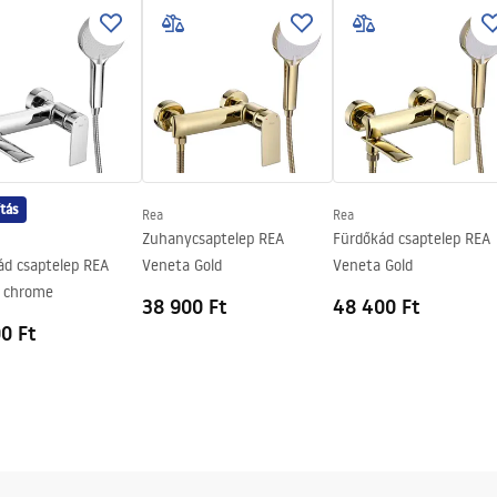
ories_-_24.pdf
ítás
Rea
Rea
Zuhanycsaptelep REA
Fürdőkád csaptelep REA
ád csaptelep REA
Veneta Gold
Veneta Gold
 chrome
38 900 Ft
48 400 Ft
0 Ft