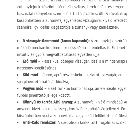
Vigyen kivételes kényelmet és modern funkcionalitást mindennap
zuhanyfejnek köszönhetően. Klasszikus, kerek felépítése ergonom
használati kényelem szem előtt tartásával készült. A fúvókák o
köszönhetően a zuhanyfej egyenletes vízsugárral kiváló lefedett
számára, így ideális kiegészítője a zuhany- vagy kádrésznek.
3 vízsugár-üzemmód (karos kapcsoló):
A zuhanyfej a szórófe
működő mechanikus kiemelkedéssel/karral rendelkezik. Ez lehető
intuitív és gyors megváltoztatását egyetlen ujjal:
Eső mód
– klasszikus, bőséges vízsugár, ideális a mindenna
hatékony leöblítéséhez,
Köd mód
– finom, apró részecskékre oszlatott vízsugár, amely
spa pihentető hatását kínálva,
Vegyes mód
– a két funkció kombinációja, amely ideális egyen
fürdés pihentető jellege között.
Könnyű és tartós
ABS
anyag:
A zuhanyfej kiváló minőségű
A
anyagot kivételes nedvesség-, korrózió- és hőállóság jellemzi. E
köszönhetően védi a zuhanytálca vagy a kád felületét a sérüléstő
Anti-Calc rendszer:
A speciálisan kialakított, rugalmas szil