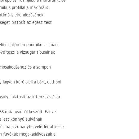
i ápolási rutinjába a multifunkciós
ikus profillal a maximális
ptimális elrendezésének
séget biztosít az egész test
lület alján ergonomikus, simán
vé teszi a vízsugár típusának
pi mosakodáshoz és a sampon
 lágyan körülöleli a bőrt, otthoni
súlyt biztosít az intenzitás és a
BS
műanyagból készült. Ezt az
mellett könnyű súlyának
l, ha a zuhanyfej véletlenül leesik.
ikon fúvókák megakadályozzák a