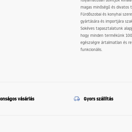
folyamatosan bővítjük kínála
magas minőségű és divatos 
Fürdőszobai és konyhai szer
gyártására és importjára sz
Sokéves tapasztalatunk alapj
hogy minden termékünk 10
egészségre ártalmatlan és re
funkcionális.
tonságos vásárlás
Gyors szállítás