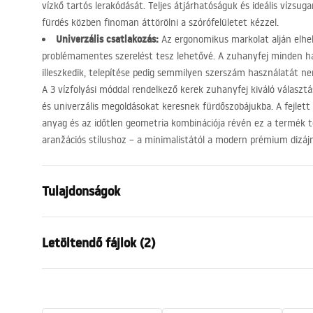
vízkő tartós lerakódását. Teljes átjárhatóságuk és ideális vízsug
fürdés közben finoman áttörölni a szórófelületet kézzel.
Univerzális csatlakozás:
Az ergonomikus markolat alján elh
problémamentes szerelést tesz lehetővé. A zuhanyfej minden
illeszkedik, telepítése pedig semmilyen szerszám használatát ne
A 3 vízfolyási móddal rendelkező kerek zuhanyfej kiváló válasz
és univerzális megoldásokat keresnek fürdőszobájukba. A fejlett
anyag és az időtlen geometria kombinációja révén ez a termék t
aranžációs stílushoz – a minimalistától a modern prémium dizájn
Tulajdonságok
Szín
Titán
Letöltendő fájlok (2)
Anyag
Műanyag, A
Felszerelés
Csavarozha
Garan
Szélesség
110
mm
Pielęgnacja
Warra