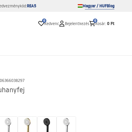
REA5
Magyar / HUF
Blog
edvezménykód:
0
0
0 Ft
Kedvenc
Bejelentkezés
Kosár
:
06366038297
uhanyfej