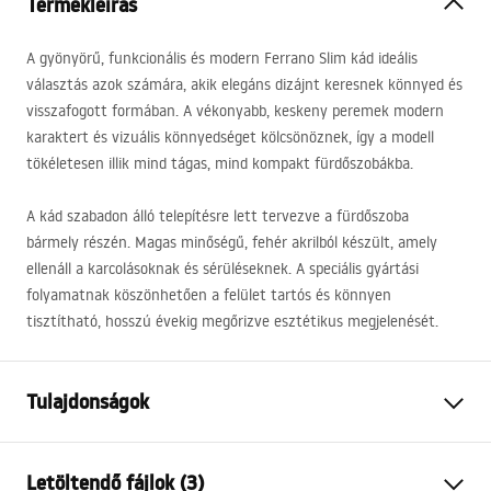
Termékleírás
A gyönyörű, funkcionális és modern Ferrano Slim kád ideális
választás azok számára, akik elegáns dizájnt keresnek könnyed és
visszafogott formában. A vékonyabb, keskeny peremek modern
karaktert és vizuális könnyedséget kölcsönöznek, így a modell
tökéletesen illik mind tágas, mind kompakt fürdőszobákba.
A kád szabadon álló telepítésre lett tervezve a fürdőszoba
bármely részén. Magas minőségű, fehér akrilból készült, amely
ellenáll a karcolásoknak és sérüléseknek. A speciális gyártási
folyamatnak köszönhetően a felület tartós és könnyen
tisztítható, hosszú évekig megőrizve esztétikus megjelenését.
Tulajdonságok
Fürdőkád típus
szabadon álló
Letöltendő fájlok (3)