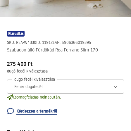
Kiárusítás
SKU
:
REA-W4330
ID
:
11912
EAN
:
5906366019395
Szabadon álló Fürdőkád Rea Ferrano Slim 170
275 400 Ft
dugó fedél kiválasztása
dugó fedél kiválasztása
Csomagfeladás holnapután.
Kérdezzen a termékről