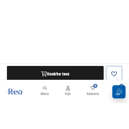
Kosárba tesz
0
0
Menü
Fiók
Kedvenc
Kosár
Hírlevél
Legyen naprakész az újdonságokkal és akciókkal!